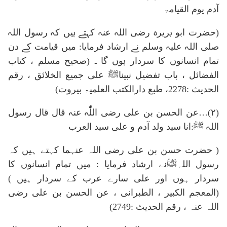
آدم یوم القیامۃ
(حضرت ابو ہریرہ رضی اللہ عنہ کہتے ہیں کہ رسول اللہ
صلی اللہ علیہ وسلم نے ارشاد فرمایا: میں قیامت کے دن
تمام انسانوں کا سردار ہوں گا ۔ (صحیح مسلم ، کتاب
الفضائل ، باب تفضیل نبیناﷺ علی جمیع الخلائق ، رقم
الحدیث :2278، طبع دارالکتب العلمیۃ بیروت)
(۲)…عن الحسن بن علی رضی اللّٰہ عنہ قال قال رسول
اللہ ﷺ:انا سید ولد آدم و علی سید العرب
( حضرت حسن بن علی رضی اللہ عنہما کہتے ہیں کہ
رسول اللہﷺنے ارشاد فرمایا : میں تمام انسانوں کا
سردار ہوں اور علی سارے عرب کے سردار ہیں )
(المعجم الکبیر ، الطبرانی ، عن الحسن بن علی رضی
اللہ عنہ ، رقم الحدیث :2749)