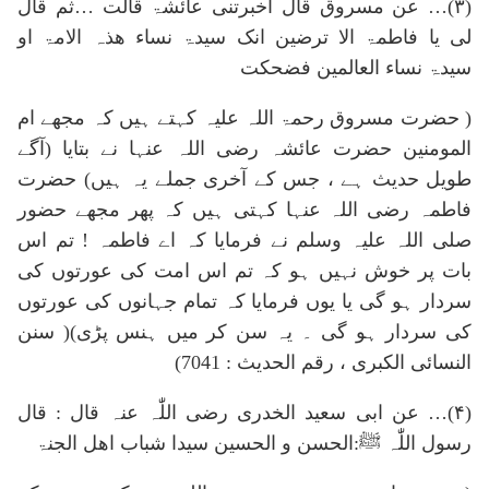
(۳)… عن مسروق قال اخبرتنی عائشۃ قالت …ثم قال
لی یا فاطمۃ الا ترضین انک سیدۃ نساء ھذہ الامۃ او
سیدۃ نساء العالمین فضحکت
( حضرت مسروق رحمۃ اللہ علیہ کہتے ہیں کہ مجھے ام
المومنین حضرت عائشہ رضی اللہ عنہا نے بتایا (آگے
طویل حدیث ہے ، جس کے آخری جملے یہ ہیں) حضرت
فاطمہ رضی اللہ عنہا کہتی ہیں کہ پھر مجھے حضور
صلی اللہ علیہ وسلم نے فرمایا کہ اے فاطمہ ! تم اس
بات پر خوش نہیں ہو کہ تم اس امت کی عورتوں کی
سردار ہو گی یا یوں فرمایا کہ تمام جہانوں کی عورتوں
کی سردار ہو گی ۔ یہ سن کر میں ہنس پڑی)( سنن
النسائی الکبری ، رقم الحدیث : 7041)
(۴)… عن ابی سعید الخدری رضی اللّٰہ عنہ قال : قال
رسول اللّٰہ ﷺ:الحسن و الحسین سیدا شباب اھل الجنۃ