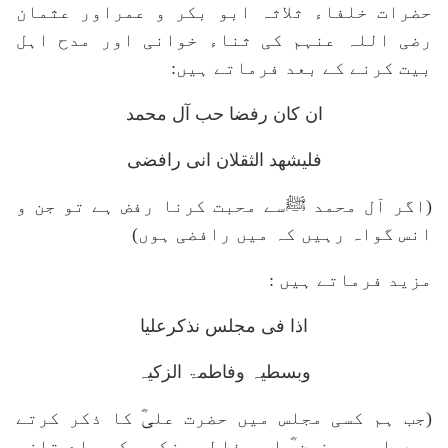
حضرات خلفاء ثلاثہ ابو بکر و عمراور عثمان
رضی اللہ عنہم کی ثناء خوانی اور مدح اہل
بیت کرنے کے بعد فرماتے ہیں:
ان کان رفضا حب آل محمد
فلیشھد الثقلان انی رافضی
(اگر آل محمد ﷺسے محبت کرنا رفض ہے تو جن و
انس گواہ رہیں کہ میں رافضی ہوں)
مزید فرماتے ہیں :
اذا فی مجلس نذکرعلیا
وبسطیہ وفاطمۃ الزکیہ
(جب ہم کسی مجلس میں حضرت علیؓ کا ذکر کرتے
ہیں اور حسنین ؓ اور فاطمہ زکیہ کی یاد تازہ