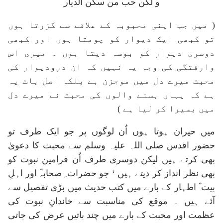
و لکن حب من سکن الدیار
( میں جب اپنی محبوبہ کے علاقے سے گزرتا ہوں
تو کبھی ایک دیوار کو چومتا ہوں اور کبھی
دوسری دیوار کو بوسہ دیتا ہوں ۔ میری اس
وارفتگی کی وجہ یہ نہیں کہ ان درودیوار کی
محبت میرے دل میں موجزن ہے بلکہ اصل بات یہ
ہے کہ یہاں بسنے والوں کی محبت نے میرے دل
میں بسیرا کر لیا ہے )
میں حیران ہوتا ہوں اُن لوگوں پر جو ایک طرف تو
حضور اقدس صلی اللہ علیہ وسلم سے محبت کا دعویٰ
بھی کرتے ہیں لیکن دوسری طرف اُن فرامین نبوت کو
بھی نظر انداز کر دیتے ہیں ‘ جو حضرات ِ صحابہؓ اور اہلِ
بیت ؓ اطہار کے بارے میں کتب حدیث میں بڑی تفصیل سے
آئے ہیں ۔ موقع کی مناسبت سے خاندانِ نبوت کی
عظمت اور محبت کے بارے میں چند باتیں عرض کی جاتی