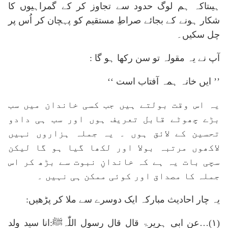
ہیںتاکہ ہم لوگ حدود سے تجاوز کر کے گمراہیوں کا
شکار ہونے کے بجائے صراطِ مستقیم کو پہچان کر اُس پر
چل سکیں۔
آپ نے یہ مقولہ تو سن رکھا ہو گا :
’’ ایں خانہ ہمہ آفتاب است ‘‘
یہ اس وقت بولتے ہیں جب کسی خاندان میں سب
بڑے چھوٹے قابل تعریف ہوں اور سب ہی دادو
تحسین کے لائق ہوں ۔ یہ جملہ ہزاروں نہیں
لاکھوں مرتبہ بولا اور لکھا گیا ہو گا لیکن
سچی بات یہ ہے کہ خاندانِ نبوت سے بڑھ کر اس
جملہ کا مصداق اور کوئی ممکن ہی نہیں ۔
یہ چار احادیث مبارکہ ایک دوسرے سے ملا کر پڑھیں:
(۱)…عن ابی ہریرۃ قال قال رسول اللّٰہﷺ:انا سید ولد