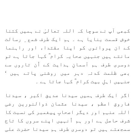
کبھی آپ نے سوچا کہ اللہ تعالیٰ نے ہمیں کتنا
خوش قسمت بنایا ہے ۔ ہم ایک طرف شمع ِ رسالت
کے ان پروانوں کو اپنا مقتداء اور راہنما
مانتے ہیں جنہیں صحابہ کرام ؓ کہا جاتا ہے تو
دوسری طرف ہم آسمانِ ہدایت کے اُن تاروں سے
بھی ظلمت کدئہ دہر میں روشنی پاتے ہیں ‘
جنہیں اہلِ بیت کرام ؓ کہا جاتا ہے ۔
اگر ایک طرف ہمیں سیدنا صدیق اکبر ، سیدنا
فاروق اعظم ، سیدنا عثمان ذوالنورین رضی
اللہ عنہم اور دیگر اصحابِ پیغمبر کی نسبت کا
شرف حاصل ہے اور ہم اُنہیں اپنے سروں کا تاج
سمجھتے ہیں تو دوسری طرف ہم سیدنا حضرت علی