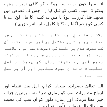
لئے میرا خون بہانے سے روکنے کو کافی نہیں۔ مجھے
بتلائو کہ میںنے کسی کو قتل کیا ہے جس کے قصاص میں
مجھے قتل کررہے ہو؟ یا میں نے کسی کا مال لوٹا ہے یا
کسی کو زخم لگایا ہے؟‘‘(الکامل ، ابن اثیر جزری )
بلاشبہ خاندانِ نبوت کا وہ مشک بار تذکرہ ، جو
مستند روایات پر مشتمل ہو اور اُس کا مقصد اُن
کے نقوش قدم پر چلنے کی دعوت دینا ہو ، بلاشبہ
بہت بڑی سعادت ہے ۔ ہمیں چاہیے کہ من گھڑت
رسوم اور بے حقیقت رواج کو چھوڑ کر اصل
تعلیمات خاندانِ نبوت سیکھیں اور اُن پر عمل
پیرا ہوں ۔
اللہ تعالیٰ حضرات ِ صحابہ کرام، اہل بیت عظام اور
ازواجِ مطہرات سب کو ہماری طرف سے بہترین جزائے
خیر عطا فرمائے اور ہمارے دلوں کو ان سب کی محبت
سے مالا مال فرمائے ۔(آمین ثم آمین)