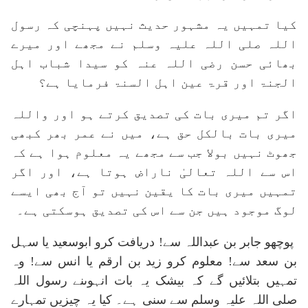
کیا تمہیں یہ مشہور حدیث نہیں پہنچی کہ رسول
اللہ صلی اللہ علیہ وسلم نے مجھے اور میرے
بھائی حسن رضی اللہ عنہ کو سیدا شباب اہل
الجنۃ اور قرۃ عین اہل السنۃ فرمایا ہے؟
اگر تم میری بات کی تصدیق کرتے ہو اور واللہ
میری بات بالکل حق ہے، میں نے عمر بھر کبھی
جھوٹ نہیں بولا جب سے مجھے یہ معلوم ہوا ہے کہ
اس سے اللہ تعالیٰ ناراض ہوتا ہے، اور اگر
تمہیں میری بات کا یقین نہیں تو آج بھی ایسے
لوگ موجود ہیں جن سے اس کی تصدیق ہوسکتی ہے۔
پوچھو جابر بن عبداللہ سے! دریافت کرو ابوسعید یا سہل
بن سعد سے! معلوم کرو زید بن ارقم یا انس سے! وہ
تمہیں بتلائیں گے کہ بیشک یہ بات انہوںنے رسول اللہ
صلی اللہ علیہ وسلم سے سنی ہے۔ کیا یہ چیزیں تمہارے