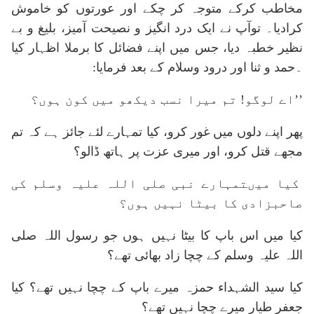
مخاطب کرکے متوجہ کر چکے اور عورتوں کو خاموش
کرادیا۔ توآپ نے ایک درد انگیز و نصیحت آمیز، بلیغ و بے
نظیر خطبہ دیا، جس میں اپنے فضائل کا برملا اظہار کیا
۔حمد و ثنا اور درود وسلام کے بعد فرمایا:
’’اے لوگو! تم میرا نسب دیکھو میں کون ہوں؟
پھر اپنے دلوں میں غور کرو، کیا تمہارے لئے جائز ہے کہ تم
مجھے قتل کرو، اور میری عزت پر ہاتھ ڈالو؟
کیا میںتمہارے نبی صلی اللہ علیہ وسلم کی
صاحبزادی کا بیٹا نہیں ہوں؟
کیا میں اس باپ کا بیٹا نہیں ہوں جو رسول اللہ صلی
اللہ علیہ وسلم کے چچا زاد بھائی تھے؟
کیا سید الشہداء حمزہ میرے باپ کے چچا نہیں تھے؟ کیا
جعفر طیار میرے چچا نہیں تھے؟