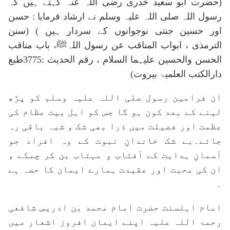
(حضرت ابو سعید خدری رضی اللہ عنہ کہتے ہیں کہ
رسول اللہ صلی اللہ علیہ وسلم نے ارشاد فرمایا : حسن
اور حسین جنتی نوجوانوں کے سردار ہیں ) (سنن
الترمذی ، ابواب المناقب عن رسول اللہﷺ، باب مناقب
الحسن والحسین علیہما السلام ، رقم الحدیث :3775طبع
دارالکتب العلمیۃ بیروت)
ان فرامین رسول صلی اللہ علیہ وسلم کو پڑھ
لینے کے بعد کون ہو گا جس کو اہل بیت عظام کی
عظمت اور فضیلت میں ذرا بھی شک و شبہ باقی رہ
جائے۔بے شک خاندانِ نبوت کے وہ افراد جو
آسمانِ ہدایت کے آفتاب و مہتاب بن کر چمکے ،
ان کی محبت اور عقیدت ہمارے ایمان کا حصہ ہے
۔
امام اہلسنت حضرت امام محمد بن ادریس شافعی
رحمۃ اللہ علیہ اپنے ایمان افروز اشعار میں