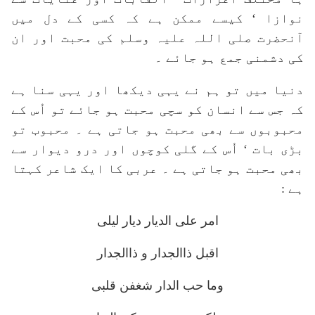
نوازا ‘ کیسے ممکن ہے کہ کسی کے دل میں
آنحضرت صلی اللہ علیہ وسلم کی محبت اور ان
کی دشمنی جمع ہو جائے ۔
دنیا میں تو ہم نے یہی دیکھا اور یہی سنا ہے
کہ جس سے انسان کو سچی محبت ہو جائے تو اُس کے
محبوبوں سے بھی محبت ہو جاتی ہے ۔ محبوب تو
بڑی بات ‘ اُس کے گلی کوچوں اور درو دیوار سے
بھی محبت ہو جاتی ہے ۔ عربی کا ایک شاعر کہتا
ہے :
امر علی الدیار دیار لیلی
اقبل ذاالجدار و ذاالجدار
وما حب الدار شغفن قلبی