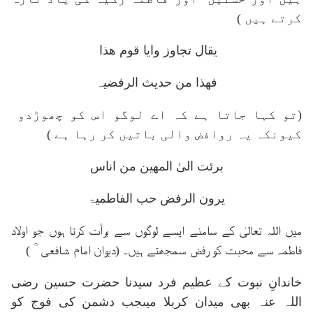
کرتے ہیں )
یقال تجاوز وایا قوم ھذا
فھذا من حدیث الرفضیہ
(تو کہا جاتا ہے کہ اے لوگو اس کو چھوڑدو
کیونکہ یہ روافض والی باتیں کر رہا ہے )
برئت الیٰ المھین من اناس
یرون الرفض حب الفاطمیۃ
میں اللہ تعالیٰ کے سامنے ایسے لوگوں سے برأت کرتا ہوں جو اولاد
فاطمہ سے محبت کو رفض سمجھتے ہیں۔ (دیوان امام شافعی ؒ )
خاندانِ نبوت کے عظیم فرد سیدنا حضرت حسین رضی
اللہ عنہ بھی میدان کربلا میںجب دشمن کی فوج کو