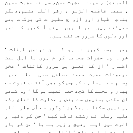
المرتضیٰ ، سیدنا حضرت حسن، سیدنا حضرت حسین
، سیدہ فاطمۃ الزہراء رضی اللہ عنہم،دیگر
بناتِ اطہار اور ازواج مطہرات کی برکات بھی
سمیٹتے ہیں اور انہیں اپنی آنکھوں کا نور
اور دلوں کا سرور جانتے ہیں۔
پھر ایسا کیوں نہ ہو کہ ان دونوں طبقات ‘
خواہ وہ حضرات صحابہ کرام ہوں یا اہل بیت
اطہار ‘ ان کا تعلق ہی سرور کائنات ‘ فخرِ
موجودات حضرت محمد مصطفی صلی اللہ علیہ
وسلم سے ایسا ہے کہ جس کو بھی آفتاب نبوت سے
پیار و محبت کا کچھ حصہ نصیب ہو گا ‘ وہ کبھی
ان مقدس ہستیوں سے بغض و عداوت کا تعلق رکھ
ہی نہیں سکتا ۔ بھلا جن لوگوں سے آپ صلی اللہ
علیہ وسلم نے رشتے ناطے کیے ‘ جن کو دنیا و
آخرت میں اپنا رفیق و زیر بنایا ‘ جن کو بار
ہا مختلف اعزازات ‘ القابات اور عنایات سے