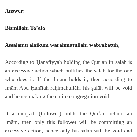
Answer:
Bismillahi Ta’ala
Assalamu alaikum warahmatullahi wabrakatuh,
According to Ḥanafiyyah holding the Qurʾān in salah is
an excessive action which nullifies the salah for the one
who does it. If the Imām holds it, then according to
Imām Abu Ḥanīfah raḥimahullāh, his ṣalāh will be void
and hence making the entire congregation void.
If a muqtadī (follower) holds the Qurʾān behind an
Imām, then only this follower will be committing an
excessive action, hence only his salah will be void and