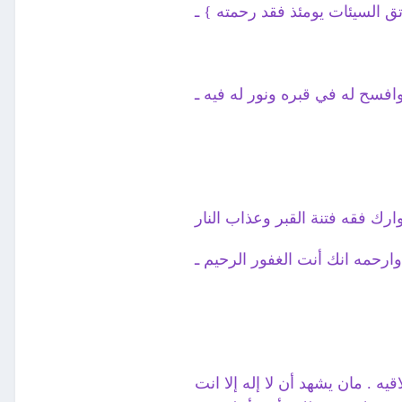
تق السيئات يومئذ فقد رحمته } ـ
 وافسح له في قبره ونور له فيه ـ
ارك فقه فتنة القبر وعذاب النار
ارحمه انك أنت الغفور الرحيم ـ
يه . مان يشهد أن لا إله إلا انت