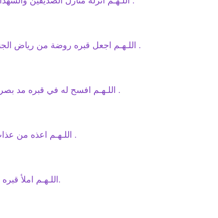
اللـهـم انزله منازل الصديقين والشهداء والصالحين وحسن اولئك رفيقا .
اللـهـم اجعل قبره روضة من رياض الجنة ,ولا تجعله حفرة من حفر النار .
اللـهـم افسح له في قبره مد بصره وافرش قبره من فراش الجنة .
اللـهـم اعذه من عذاب القبر ,وجاف ِالارض عن جنبيها .
اللـهـم املأ قبره بالرضا والنور والفسحة والسرور.