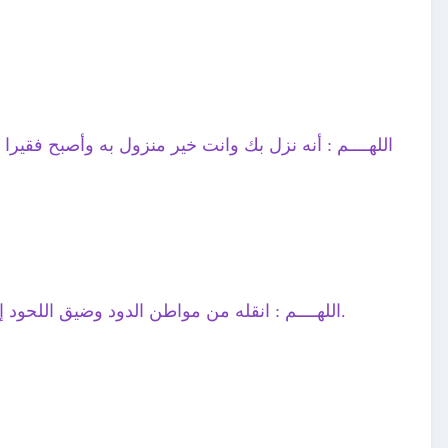
اللهــــم : أنه نزل بك وانت خير منزول به وأصبح فقير
اللهــــم : انقله من مواطن الدود وضيق اللحود إلى جنات الخلود { في سدر مخضور .28. وطلح منضود .29. وظل ممدود .30. وماء مسكوب .31.