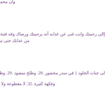
وأن محمد
ا إالى رحمتك وانت غنى عن عذابه آته برحمتك ورضاك وقه فتنة ا
من عذابك حتى تبعث
وفكهة كثيرة .32. لا مقطوعة ولا ممنوعه .33. وفرش مرفوعه } ـ