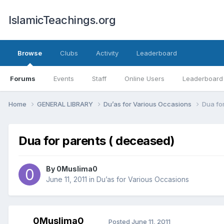
IslamicTeachings.org
Browse
Clubs
Activity
Leaderboard
Forums
Events
Staff
Online Users
Leaderboard
Home
GENERAL LIBRARY
Du’as for Various Occasions
Dua fo
Dua for parents ( deceased)
By
0Muslima0
June 11, 2011
in
Du’as for Various Occasions
0Muslima0
Posted
June 11, 2011