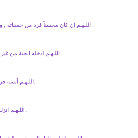
اللـهـم إن كان محسناً فزد من حسناته , وإن كان مسيئاً فتجاوز عن سيئاته .
اللـهـم ادخله الجنة من غير مناقشة حساب ولا سابقة عذاب .
اللـهـم اّنسه في وحدته وفي وحشته وفي غربته.
اللـهـم انزله منزلاً مباركا وانت خير المنزلين .