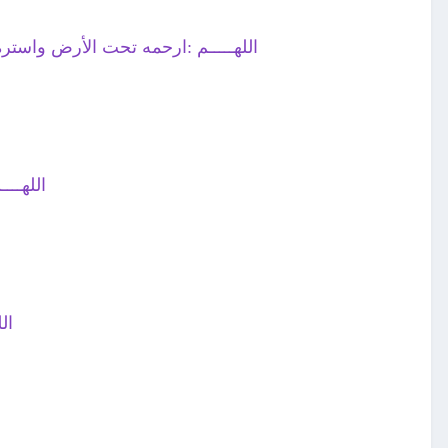
اللهـــــم :ارحمه تحت الأرض واستره يوم العرض ول
اللهــ
ال