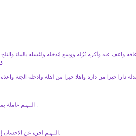
عافه واعف عنه وأكرم نُزُله ووسع مُدخله واغسله بالماء والثلج 
كم
اللـهـم عاملة بما انت اهله ولا تعامله بما هو اهله .
اللـهـم اجزه عن الاحسان إحسانا وعن الأساءة عفواً وغفراناً.