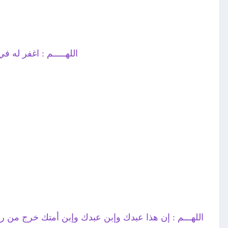
اللهـــــم : اغفر له 
اللهـــم : إن هذا عبدك وإبن عبدك وإبن أمتك خرج من روح ا