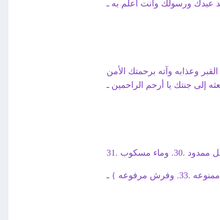
 عبدك ورسولك وأنت أعلم به ـ
لقبر وعذابه وآته برحمتك الأمن
ه إلى جنتك يا أرحم الراحمين ـ