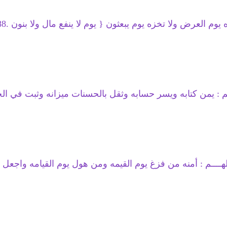
ا تخزه يوم يبعثون { يوم لا ينفع مال ولا بنون .88. إلا من أتى الله بقلب سليم } ـ
ــم : يمن كتابه ويسر حسابه وثقل بالحسنات ميزانه وثبت في ا
لهــــم : أمنه من فزغ يوم القيمه ومن هول يوم القيامه واجعل