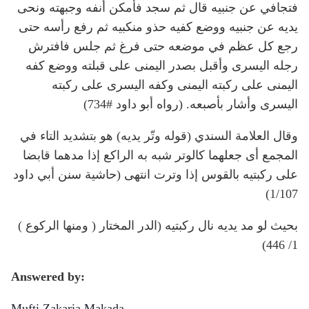
فتجافي عن جنبيه قال ثم سجد فأمكن أنفه وجبهته ونحى
يديه عن جنبيه ووضع كفيه حذو منكبيه ثم رفع رأسه حتى
رجع كل عظم في موضعه حتى فرغ ثم جلس فافترش
رجله اليسرى وأقبل بصدر اليمنى على قبلته ووضع كفه
اليمنى على ركبته اليمنى وكفه اليسرى على ركبته
اليسرى وأشار بأصبعه. (رواه أبو داود #734)
وقال العلامة السندي (قوله وتّر يديه) هو بتشديد التاء في
المجمع أى جعلهما كالوتر شبه به الراكع إذا مدهما قابضا
على ركبتيه بالقوس إذا وترت انتهى (حاشية سنن أبي داود
1/107)
( ومنها الركوع ) بحيث لو مد يديه نال ركبتيه (الدر المختار
1/ 446)
Answered by:
Mufti Zakaria Makada