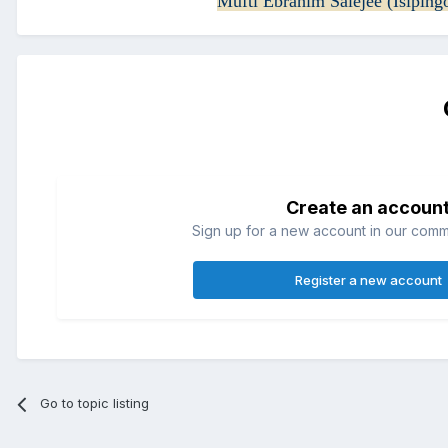
Mufti Ebrahim Salejee (Isiping
Create an accoun
Sign up for a new account in our commun
Register a new account
Go to topic listing