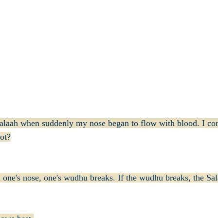
laah when suddenly my nose began to flow with blood. I cont
ot?
one's nose, one's wudhu breaks. If the wudhu breaks, the Sal