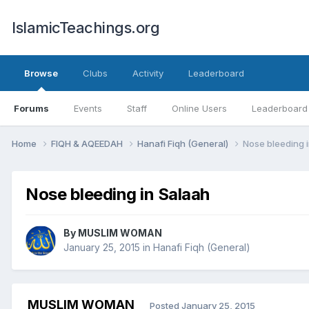
IslamicTeachings.org
Browse
Clubs
Activity
Leaderboard
Forums
Events
Staff
Online Users
Leaderboard
Home
FIQH & AQEEDAH
Hanafi Fiqh (General)
Nose bleeding 
Nose bleeding in Salaah
By
MUSLIM WOMAN
January 25, 2015
in
Hanafi Fiqh (General)
MUSLIM WOMAN
Posted
January 25, 2015