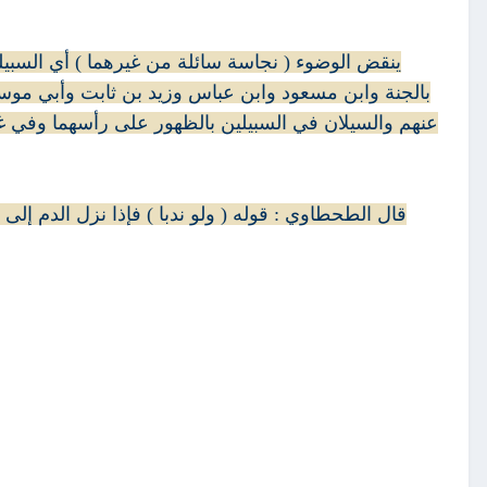
بالجنة وابن مسعود وابن عباس وزيد بن ثابت وأبي مو
عنهم والسيلان في السبيلين بالظهور على رأسهما وفي غي
قال الطحطاوي : قوله ( ولو ندبا ) فإذا نزل الدم إلى