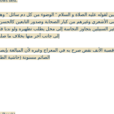
a'ala (الله تعالى) knows best.
سى الأشعري وغيرهم من كبار الصحابة وصدور التابعين كالحسن
ر السبيلين بتجاوز النجاسة إلى محل يطلب تطهيره ولو ندبا ف
إلى جانب آخر منها بخلاف ما ص )
 قصبة الأنف نقض صرح به في المعراج وغيره لأن المبالغة بإيصال
الصائم مسنونة (حاشية الط)