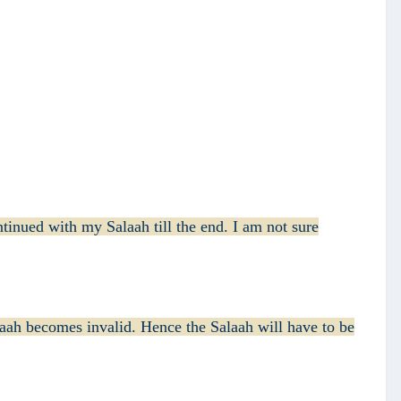
inued with my Salaah till the end. I am not sure
aah becomes invalid. Hence the Salaah will have to be