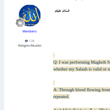
Members
1.2k
Religion:
Muslim
Q: I was performing Maghrib Sa
whether my Salaah is valid or n
A: Through blood flowing from 
repeated.