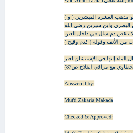
And Allah T
( و ) ينقض الوضوء ( نجاسة سائلة من غيرهما ) أي السبيلين لقوله عليه الصلاة و السلام " الوضوء من كل دم سائل " وهو مذهب العشرة المبشرين
 البصري وابن سيرين رضي الله
لا ينقض دم سال في داخل العين
لب من الأنف وقوله ( كدم وقيح
 الماء إليها في الإستنشاق لغير
حطاوي مع مراقي الفلاح ص87
Answered by:
Mufti Zakaria Makada
Checked & Approved: