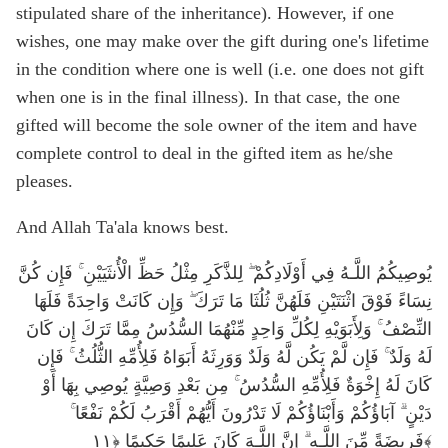
stipulated share of the inheritance). However, if one
wishes, one may make over the gift during one's lifetime
in the condition where one is well (i.e. one does not gift
when one is in the final illness). In that case, the one
gifted will become the sole owner of the item and have
complete control to deal in the gifted item as he/she
pleases.
And Allah Ta'ala knows best.
يُوصِيكُمُ اللَّـهُ فِي أَوْلَادِكُمْ ۖ لِلذَّكَرِ مِثْلُ حَظِّ الْأُنثَيَيْنِ ۚ فَإِن كُنَّ
نِسَاءً فَوْقَ اثْنَتَيْنِ فَلَهُنَّ ثُلُثَا مَا تَرَكَ ۖ وَإِن كَانَتْ وَاحِدَةً فَلَهَا
النِّصْفُ ۚ وَلِأَبَوَيْهِ لِكُلِّ وَاحِدٍ مِّنْهُمَا السُّدُسُ مِمَّا تَرَكَ إِن كَانَ
لَهُ وَلَدٌ ۚ فَإِن لَّمْ يَكُن لَّهُ وَلَدٌ وَوَرِثَهُ أَبَوَاهُ فَلِأُمِّهِ الثُّلُثُ ۚ فَإِن
كَانَ لَهُ إِخْوَةٌ فَلِأُمِّهِ السُّدُسُ ۚ مِن بَعْدِ وَصِيَّةٍ يُوصِي بِهَا أَوْ
دَيْنٍ ۗ آبَاؤُكُمْ وَأَبْنَاؤُكُمْ لَا تَدْرُونَ أَيُّهُمْ أَقْرَبُ لَكُمْ نَفْعًا ۚ
فَرِيضَةً مِّنَ اللَّـهِ ۗ إِنَّ اللَّـهَ كَانَ عَلِيمًا حَكِيمًا ﴿١١﴾