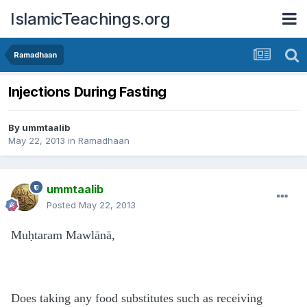
IslamicTeachings.org
Ramadhaan
Injections During Fasting
By
ummtaalib
May 22, 2013
in
Ramadhaan
ummtaalib
Posted
May 22, 2013
Muḥtaram Mawlānā,
Does taking any food substitutes such as receiving