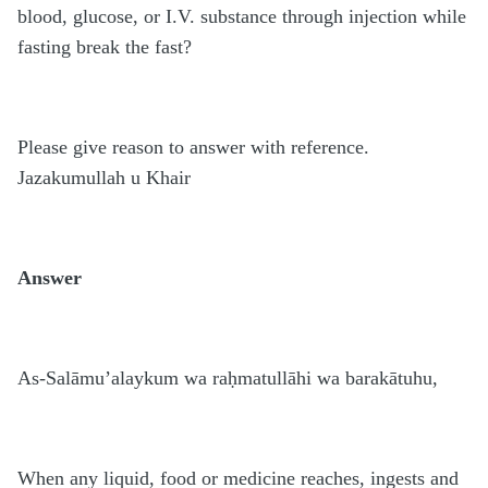
blood, glucose, or I.V. substance through injection while
fasting break the fast?
Please give reason to answer with reference.
Jazakumullah u Khair
Answer
As-Salāmu’alaykum wa raḥmatullāhi wa barakātuhu,
When any liquid, food or medicine reaches, ingests and