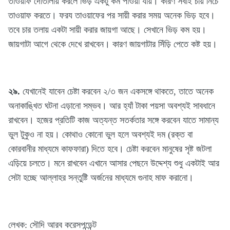
তাওয়াফ দোতালায় করলে ভিড় একটু কম পাওয়া যায়। কারণ সবাই চায় নিচে
তাওয়াফ করতে। ফরয তাওয়াফের পর সায়ী করার সময় অনেক ভিড় হবে।
তবে চার তলায় একটা সায়ী করার জায়গা আছে। সেখানে ভিড় কম হয়।
জায়গাটা আগে থেকে দেখে রাখবেন। কারণ জায়গাটার সিঁড়ি পেতে কষ্ট হয়।
২৯.
যেখানেই যাবেন চেষ্টা করবেন ২/৩ জন একসঙ্গে থাকতে, তাতে অনেক
অনাকাঙ্খিত ঘটনা এড়ানো সম্ভব। আর হ্যাঁ টাকা পয়সা অবশ্যই সাবধানে
রাখবেন। হজের প্রতিটি কাজ অত্যন্ত সতর্কতার সঙ্গে করবেন যাতে সামান্য
ভুল টুকুও না হয়। কোথাও কোনো ভুল হলে অবশ্যই দম (রক্ত বা
কোরবানীর মাধ্যমে কাফফারা) দিতে হবে। চেষ্টা করবেন মানুষের সৃষ্ট জটলা
এড়িয়ে চলতে। মনে রাখবেন এখানে আসার পেছনে উদ্দেশ্য শুধু একটাই আর
সেটা হচ্ছে আল্লাহর সন্তুষ্টি অর্জনের মাধ্যমে গুনাহ মাফ করানো।
লেখক: সৌদি আরব করেসপন্ডেন্ট