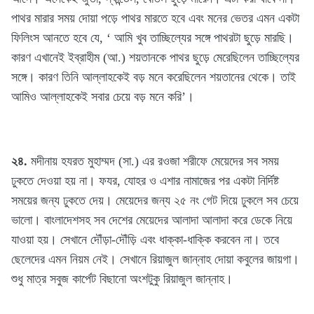
পাথর মারার সময় দোয়া পড়ে পাথর মারতে হবে এবং মনের ভেতর এমন একটা
ফিলিংস আনতে হবে যে, ‘ আমি খুব তাচ্ছিল্যের সঙ্গে পাথরটা ছুড়ে মারছি।
কারণ এখানেই ইব্রাহীম (আ.) শয়তানকে পাথর ছুড়ে মেরেছিলেন তাচ্ছিল্যের
সঙ্গে। কারণ তিনি আল্লাহকেই বড় মনে করেছিলেন শয়তানের থেকে। তাই
আমিও আল্লাহকেই সবার চেয়ে বড় মনে করি’।
২৪.
মদীনায় হযরত মুহাম্মদ (সা.) এর রওজা শরীফে মেয়েদের সব সময়
ঢুকতে দেওয়া হয় না। ফযর, যোহর ও এশার নামাজের পর একটা নির্দিষ্ট
সময়ের জন্য ঢুকতে দেয়। মেয়েদের জন্য ২৫ নং গেট দিয়ে ঢুকলে সব চেয়ে
ভালো। বাংলাদেশসহ সব দেশের মেয়েদের আলাদা আলাদা করে ডেকে নিয়ে
যাওয়া হয়। সেখানে দৌঁড়া-দৌঁড়ি এবং ধাক্কা-ধাক্কি করবেন না। তবে
ছেলেদের এমন নিয়ম নেই। সেখানে রিয়াজুল জান্নাহ দোয়া কবুলের জায়গা।
শুধু মাত্র সবুজ কার্পেট বিছানো অংশটুকু রিয়াজুল জান্নাহ।