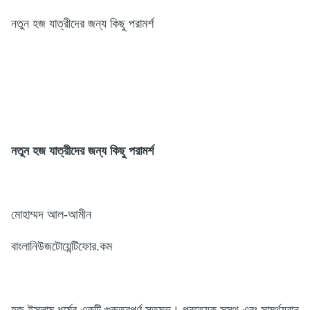
নতুন হজ যাত্রীদের জন্য কিছু পরামর্শ
নতুন হজ যাত্রীদের জন্য কিছু পরামর্শ
মোহাম্মদ আল-আমীন
বাংলানিউজটোয়েন্টিফোর.কম
হজ ইসলাম ধর্মের একটি গুরুত্বপূর্ণ স্তম্ভ। প্রত্যেক সুস্থ এবং সামর্থ্যবান