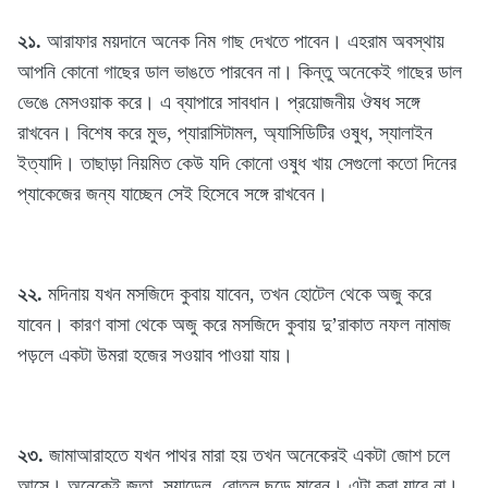
২১.
আরাফার ময়দানে অনেক নিম গাছ দেখতে পাবেন। এহরাম অবস্থায়
আপনি কোনো গাছের ডাল ভাঙতে পারবেন না। কিন্তু অনেকেই গাছের ডাল
ভেঙে মেসওয়াক করে। এ ব্যাপারে সাবধান। প্রয়োজনীয় ঔষধ সঙ্গে
রাখবেন। বিশেষ করে মুভ, প্যারাসিটামল, অ্যাসিডিটির ওষুধ, স্যালাইন
ইত্যাদি। তাছাড়া নিয়মিত কেউ যদি কোনো ওষুধ খায় সেগুলো কতো দিনের
প্যাকেজের জন্য যাচ্ছেন সেই হিসেবে সঙ্গে রাখবেন।
২২.
মদিনায় যখন মসজিদে কুবায় যাবেন, তখন হোটেল থেকে অজু করে
যাবেন। কারণ বাসা থেকে অজু করে মসজিদে কুবায় দু’রাকাত নফল নামাজ
পড়লে একটা উমরা হজের সওয়াব পাওয়া যায়।
২৩.
জামাআরাহতে যখন পাথর মারা হয় তখন অনেকেরই একটা জোশ চলে
আসে। অনেকেই জুতা, স্যান্ডেল, বোতল ছুড়ে মারেন। এটা করা যাবে না।