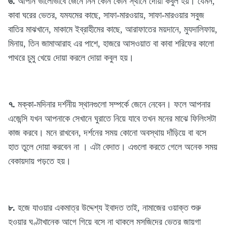
৬.
আপনি ভালোভাবে জেনে নিন কোন কোন স্থানে দোয়া কবুল হয়। যেমন,
কাবা ঘরের ভেতর, যমযমের কাছে, সাফা-মারওয়ায়, সাফা-মারওয়ার সবুজ
বাতির মাঝখানে, মাকামে ইব্রাহীমের কাছে, আরাফাতের ময়দানে, মুযদালিফায়,
মিনায়, তিন জামাআরাহ এর পাশে, হাজরে আসওয়াত বা কাবা শরিফের কালো
পাথরে চুমু খেয়ে দোয়া করলে দোয়া কবুল হয়।
৭.
মক্কা-মদিনার দর্শনীয় স্থানগুলো সম্পর্কে জেনে নেবেন। ফলে আপনার
এজেন্সি যখন আপনাকে সেখানে ঘুরাতে নিয়ে যাবে তখন মনের মাঝে ফিলিংসটা
কাজ করবে। মনে রাখবেন, দর্শনের সময় কোনো অবস্থায় দাঁড়িয়ে বা বসে
হাত তুলে দোয়া করবেন না । এটা বেদাত। এগুলো করতে গেলে অনেক সময়
বেকায়দায় পড়তে হয়।
৮.
হজে যাওয়ার একমাত্র উদ্দেশ্য ইবাদত তাই, নামাজের ওয়াক্ত শুরু
হওয়ার ঘণ্টাখানেক আগে গিয়ে বসে না থাকলে মসজিদের ভেতর জায়গা