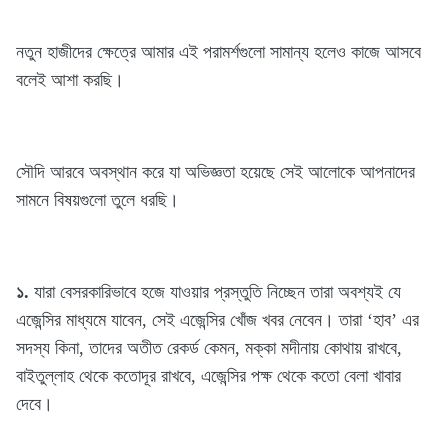
নতুন হাজীদের ক্ষেত্রে আমার এই পরামর্শগুলো সামান্য হলেও কাজে আসবে
বলেই আশা করছি।
সৌদি আরবে অবস্থান করে যা অভিজ্ঞতা হয়েছে সেই আলোকে আপনাদের
সামনে বিষয়গুলো তুলে ধরছি।
১.
যারা বেসরকারিভাবে হজে যাওয়ার প্রস্তুতি নিচ্ছেন তারা অবশ্যই যে
এজেন্সির মাধ্যমে যাবেন, সেই এজেন্সির খোঁজ খবর নেবেন। তারা ‘হাব’ এর
সদস্য কিনা, তাদের অতীত রেকর্ড কেমন, মক্কা মদীনায় কোথায় রাখবে,
বাইতুল্লাহ থেকে কতোদূর রাখবে, এজেন্সির পক্ষ থেকে কতো বেলা খাবার
দেবে।