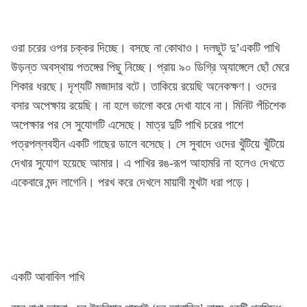
ওরা চরের ওপর চক্কর দিচ্ছে। বসছে না কোথাও। দলছুট দু’একটি পাখি
উড়ন্ত অবস্থায় পতঙ্গের পিছু নিচ্ছে। প্রায় ৯০ ডিগ্রি অ্যাঙ্গেলে ছোঁ মেরে
শিকার ধরছে। দৃশ্যটি মজাদার বটে। তাকিয়ে রয়েছি অনেকক্ষণ। ওদের
বসার অপেক্ষায় রয়েছি। না হলে ভালো করে দেখা যাবে না। মিনিট পঁচিশেক
অপেক্ষার পর সে সুযোগটি এসেছে। মাত্র দুটি পাখি চরের পাশে
পত্রপল্লবহীন একটি গাছের ডালে বসেছে। সে সুবাদে ওদের খুঁটিয়ে খুঁটিয়ে
দেখার সুযোগ হয়েছে আমার। এ পাখির রঙ-রূপ আহামরি না হলেও দেখতে
একেবারে মন্দ লাগেনি। পরখ করে দেখলে মায়াবী মুখটা ধরা পড়ে।
একটি আবাবিল পাখি