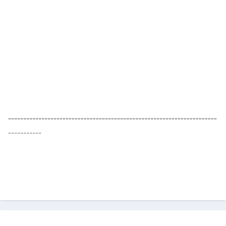
---------------------------------------------------------------------
-----------