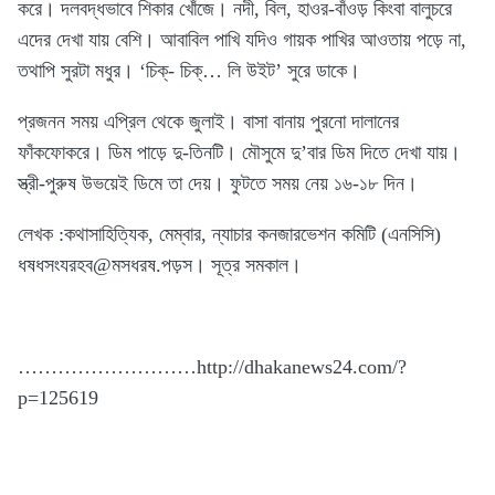
করে। দলবদ্ধভাবে শিকার খোঁজে। নদী, বিল, হাওর-বাঁওড় কিংবা বালুচরে
এদের দেখা যায় বেশি। আবাবিল পাখি যদিও গায়ক পাখির আওতায় পড়ে না,
তথাপি সুরটা মধুর। ‘চিক্- চিক্… লি উইট’ সুরে ডাকে।
প্রজনন সময় এপ্রিল থেকে জুলাই। বাসা বানায় পুরনো দালানের
ফাঁকফোকরে। ডিম পাড়ে দু-তিনটি। মৌসুমে দু’বার ডিম দিতে দেখা যায়।
স্ত্রী-পুরুষ উভয়েই ডিমে তা দেয়। ফুটতে সময় নেয় ১৬-১৮ দিন।
লেখক :কথাসাহিত্যিক, মেম্বার, ন্যাচার কনজারভেশন কমিটি (এনসিসি)
ধষধসংযরহব@মসধরষ.পড়স। সূত্র সমকাল।
………………………http://dhakanews24.com/?
p=125619