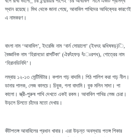
বলে রাখা ভালো_ চর ইন্দুরিয়ার পাশেই ‘চর আবাবিল’ নামে একটি প্রসিদ্ধ
স্থান রয়েছে। মিথ থেকে জানা গেছে, আবাবিল পাখিদের আধিক্যের কারণেই
এ নামকরণ।
বাংলা নাম ‘আবাবিল’, ইংরেজি নাম ‘বার্ন সোয়ালো’ (ইধৎহ ঝধিষষড়)ি,
বৈজ্ঞানিক নাম ‘হিরানডো রাসটিকা’ (ঐরৎঁহফড় ৎঁংঃরপধ), গোত্রের নাম
‘হিরানডিনিদি’।
লম্বায় ১২-১৩ সেন্টিমিটার। কপাল গাঢ় বাদামি। পিঠ পালিশ করা গাঢ় নীল।
ডানার পালক, লেজ কালচে। চিবুক, গলা বাদামি। বুক মলিন সাদা। পা
কালো। স্ত্রী-পুরুষ পাখি দেখতে একই রকম। আবাবিল পাখির লেজ চেরা।
উড়লে চিলতে চাঁদের মতো দেখায়।
কীটপতঙ্গ আবাবিলের প্রধান খাবার। এরা উড়ন্ত অবস্থায় পতঙ্গ শিকার