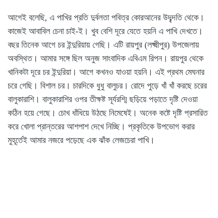
আগেই বলেছি, এ পাখির প্রতি দুর্বলতা পবিত্র কোরআনের উদৃব্দতি থেকে।
কাজেই আবাবিল চেনা চাই-ই। খুব বেশি দূরে যেতে হয়নি এ পাখি দেখতে।
বছর তিনেক আগে চর ইন্দুরিয়ায় গেছি। এটি রায়পুর (লক্ষ্মীপুর) উপজেলায়
অবস্থিত। আমার সঙ্গে ছিল অনুজ সাংবাদিক এবিএম রিপন। রায়পুর থেকে
খানিকটা দূরে চর ইন্দুরিয়া। আগে কখনও যাওয়া হয়নি। এই প্রথম মেঘনার
চরে গেছি। বিশাল চর। চারদিকে ধুধু বালুচর। রোদে পুড়ে খাঁ খাঁ করছে চরের
বালুকারাশি। বালুকারাশির ওপর তীক্ষষ্ট সূর্যরশ্মি ছড়িয়ে পড়াতে দৃষ্টি দেওয়া
কঠিন হয়ে গেছে। চোখ ধাঁধিয়ে উঠছে নিমেষেই। অনেক কষ্টে দৃষ্টি প্রসারিত
করে খোলা প্রান্তরের আশপাশ দেখে নিচ্ছি। প্রকৃতিকে উপভোগ করার
মুহূর্তেই আমার নজরে পড়েছে এক ঝাঁক লেজচেরা পাখি।