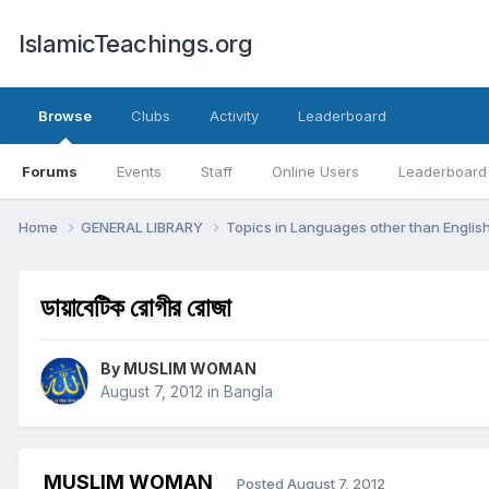
IslamicTeachings.org
Browse
Clubs
Activity
Leaderboard
Forums
Events
Staff
Online Users
Leaderboard
Home
GENERAL LIBRARY
Topics in Languages other than Englis
ডায়াবেটিক রোগীর রোজা
By
MUSLIM WOMAN
August 7, 2012
in
Bangla
MUSLIM WOMAN
Posted
August 7, 2012