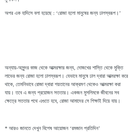
অপর এক হাদিসে বলা হয়েছে : ‘রোজা হলো মানুষের জন্য ঢালস্বরূপ।’
অন্যায়-অসুন্দর কাজ থেকে আত্মরক্ষার জন্য, দোজখের শাস্তি থেকে মুক্তি
লাভের জন্য রোজা হলো ঢালস্বরূপ। যেভাবে মানুষে ঢাল দ্বারা আত্মরক্ষা করে
থাকে, তেমনিভাবে রোজা দ্বারা শয়তানের আক্রমণ থেকেও আত্মরক্ষা করা
যায়। তবে এ জন্য প্রয়োজন সততার। একজন মুসলিমকে জীবনের সব
ক্ষেত্রে সততার পথে এগুতে হবে, রোজা আমাদের সে শিক্ষাই দিয়ে যায়।
* আরও জানতে দেখুন বিশেষ আয়োজন ‘রমজান প্রতিদিন’