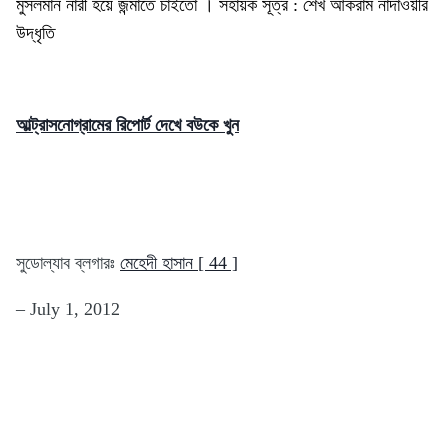
মুসলমান নারী
হয়ে
জন্মাতে
চাইতো
।
সহায়ক সূত্র :
শেখ
আকরাম নাদাওয়ীর
উদ্ধৃতি
আল্ট্রাসনোগ্রামের রিপোর্ট দেখে বউকে খুন
সুডোল্যাব ব্লগারঃ
মেহেদী হাসান [ 44 ]
– July 1, 2012