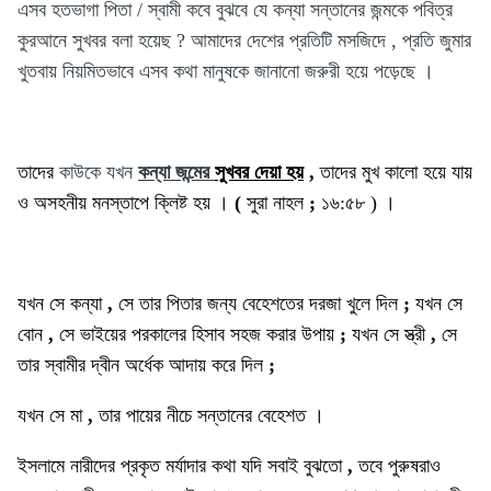
এসব হতভাগা পিতা / স্বামী কবে বুঝবে যে কন্যা সন্তানের জন্মকে পবিত্র
কুরআনে সুখবর বলা হয়েছ ? আমাদের দেশের প্রতিটি মসজিদে , প্রতি জুমার
খুতবায় নিয়মিতভাবে এসব কথা মানুষকে জানানো জরুরী হয়ে পড়েছে ।
তাদের
কাউকে যখন
কন্যা জন্মের
সুখবর দেয়া হয়
,
তাদের
মুখ
কালো
হয়ে
যায়
ও
অসহনীয়
মনস্তাপে
ক্লিষ্ট
হয়
।
(
সুরা
নাহল
;
‌১৬:৫৮ )
।
যখন সে
কন্যা
,
সে তার
পিতার
জন্য
বেহেশতের
দরজা খুলে দিল
;
যখন সে
বোন
,
সে ভাইয়ের
পরকালের
হিসাব
সহজ
করার উপায়
;
যখন
সে
স্ত্রী
,
সে
তার স্বামীর
দ্বীন
অর্ধেক
আদায়
করে
দিল
;
যখন
সে
মা
,
তার পায়ের নীচে
সন্তানের
বেহেশত
।
ইসলামে
নারীদের
প্রকৃত
মর্যাদার
কথা যদি
সবাই
বুঝতো
,
তবে
পুরুষরাও