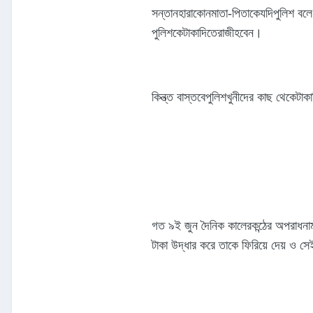
সন্তানহারাকোনমাতা-পিতাকেযদিপুলিশ বল
পুলিশকেটাকাদিতেরাজীহবেন।
কিন্ত্ত বাস্তবেপুলিশখুনীদের কাছ থেকেটাক
গত ৯ই জুন দৈনিক কালেরকন্ঠের অপরাধনাম
টাকা উদ্ধার করে তাকে ফিরিয়ে দেয় ও স