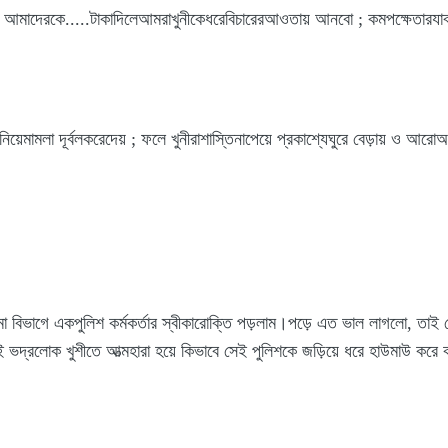
ে আমাদেরকে.....টাকাদিলেআমরাখুনীকেধরেবিচারেরআওতায় আনবো ; কমপক্ষেতারয
ানিয়েমামলা দূর্বলকরেদেয় ; ফলে খুনীরাশাস্তিনাপেয়ে প্রকাশ্যেঘুরে বেড়ায় ও আ
া বিভাগে একপুলিশ কর্মকর্তার স্বীকারোক্তি পড়লাম।পড়ে এত ভাল লাগলো, তাই
েই ভদ্রলোক খুশীতে আত্মহারা হয়ে কিভাবে সেই পুলিশকে জড়িয়ে ধরে হাউমাউ করে 