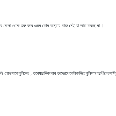
েরে ফেলা থেকে শুরু করে এমন কোন অন্যায় কাজ নেই যা তারা করছে না ।
ই লোভথাকেপুলিশের , তবেযারানিরপরাধ তাদেরথেকেটাকানিয়েপুলিশঅপরাধীদেরশাস