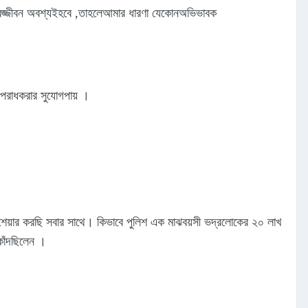
াবজ্জীবন অবশ্যইহবে ,তাহলেআমার ধারণা যেকোনঅভিভাবক
রোঅপরাধকরার সুযোগপায় ।
 শেয়ার করছি সবার সাথে। কিভাবে পুলিশ এক মাঝবয়সী ভদ্রলোকের ২০ লাখ
কাঁদছিলেন ।