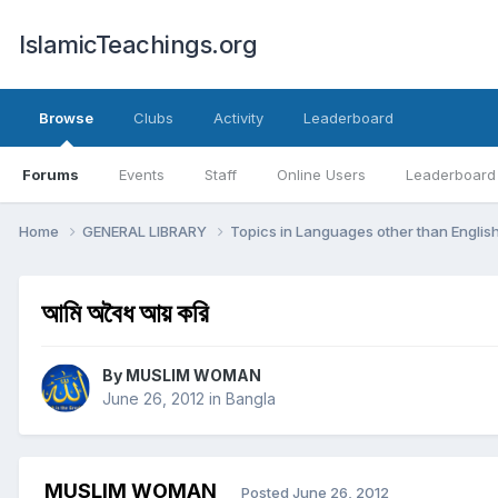
IslamicTeachings.org
Browse
Clubs
Activity
Leaderboard
Forums
Events
Staff
Online Users
Leaderboard
Home
GENERAL LIBRARY
Topics in Languages other than Englis
আমি অবৈধ আয় করি
By
MUSLIM WOMAN
June 26, 2012
in
Bangla
MUSLIM WOMAN
Posted
June 26, 2012