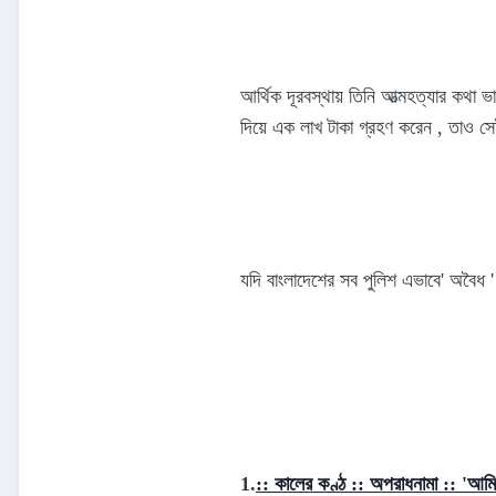
আর্থিক দূরবস্থায় তিনি আত্মহত্যার কথা ভ
দিয়ে এক লাখ টাকা গ্রহণ করেন , তাও
যদি বাংলাদেশের সব পুলিশ এভাবে' অবৈধ 
1.
::
কালের কণ্ঠ :: অপরাধনামা :: 'আম