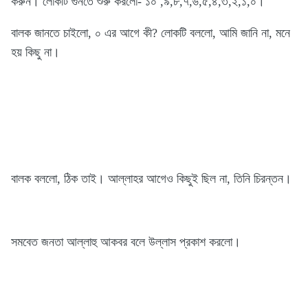
করুন। লোকটি গুনতে শুরু করলো- ১০ ,৯,৮,৭,৬,৫,৪,৩,২,১,০।
বালক জানতে চাইলো, ০ এর আগে কী? লোকটি বললো, আমি জানি না, মনে
হয় কিছু না।
বালক বললো, ঠিক তাই। আল্লাহর আগেও কিছুই ছিল না, তিনি চিরন্তন।
সমবেত জনতা আল্লাহু আকবর বলে উল্লাস প্রকাশ করলো।