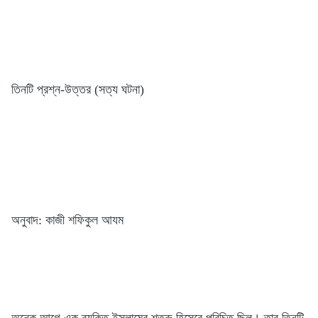
তিনটি প্রশ্ন-উত্তর (সত্য ঘটনা)
অনুবাদ: কাজী শফিকুল আযম
অনেক আগে এক ব্যক্তি ইসলামের শত্রু হিসেবে পরিচিত ছিল। তার তিনটি