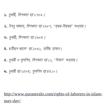
১.
বুখারী, মিশকাত হা/২৭৫৯।
২.
ইবনু মাজাহ, মিশকাত হা/২৯৮৭, ‘ক্রয়-বিক্রয়’ অধ্যায়।
৩.
বুখারী, মিশকাত হা/২৯৮৪।
৪.
ছহীহুল জামে‘ হা/১৮৯১, হাদীছ হাসান
।
৫.
বুখারী ও মুসলিম, মিশকাত হা/১১, ‘ঈমান’ অধ্যায়।
৬.
বুখারী হা/২৫৮৪; মুসলিম হা/৪৪১০
।
http://www.quraneralo.com/rights-of-laborers-in-islam-
may-day/