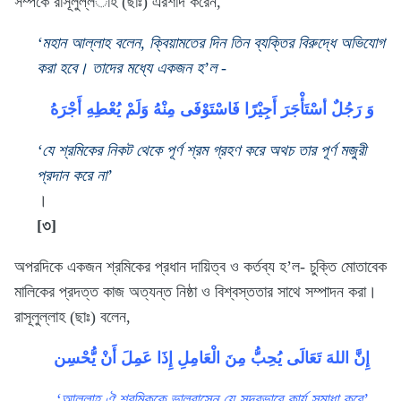
সম্পর্কে রাসূলুল্ল­াহ (ছাঃ) এরশাদ করেন,
‘মহান আল্লাহ বলেন, ক্বিয়ামতের দিন তিন ব্যক্তির বিরুদ্ধে অভিযোগ
করা হবে। তাদের মধ্যে একজন হ’ল -
وَ رَجُلٌ أسْتَأْجَرَ أَجِيْرًا فَاسْتَوْفَى مِنْهُ وَلَمْ يُعْطِهِ أَجْرَهُ
‘যে শ্রমিকের নিকট থেকে পূর্ণ শ্রম গ্রহণ করে অথচ তার পূর্ণ মজুরী
প্রদান করে না’
।
[৩]
অপরদিকে একজন শ্রমিকের প্রধান দায়িত্ব ও কর্তব্য হ’ল- চুক্তি মোতাবেক
মালিকের প্রদত্ত কাজ অত্যন্ত নিষ্ঠা ও বিশ্বস্ততার সাথে সম্পাদন করা।
রাসূলুল্লাহ (ছাঃ) বলেন,
إِنَّ اللهَ تَعَالَى يُحِبُّ مِنَ الْعَامِلِ إِذَا عَمِلَ أَنْ يُّحْسِن
‘আল্লাহ ঐ শ্রমিককে ভালবাসেন যে সুন্দরভাবে কার্য সমাধা করে’