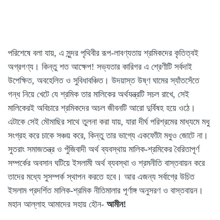
পরিশেষে বলা যায়, এ সুন্দর পৃথিবীর রূপ-লাবণ্যতায় শ্রমিকদের কৃতিত্বই
অগ্রগণ্য। কিন্তু শত আক্ষেপ! সভ্যতার কারিগর এ শ্রেণীটি সর্বদাই
উপেক্ষিত, অবহেলিত ও সুবিধাবঞ্চিত। উদয়াস্ত উষ্ণ ঘামের স্যাঁতসেঁতে
গন্ধ নিয়ে খেটে যে শ্রমিক তার মালিকের অর্থযন্ত্রটি সচল রাখে, সেই
মালিকেরই অবিচারে শ্রমিকদের অচল জীবনটি আরো দুর্বিষহ হয়ে ওঠে।
এটাকে সেই মৌমাছির সাথে তুলনা করা যায়, যারা দীর্ঘ পরিশ্রমের মাধ্যমে মধু
সংগ্রহ করে চাকে সঞ্চয় করে, কিন্তু তার ভাগ্যে একফোঁটা মধুও জোটে না।
সুতরাং সমাজতন্ত্র ও পুঁজিবাদী অর্থ ব্যবস্থায় মালিক-শ্রমিকের বৈরিতাপূর্ণ
সম্পর্কের অবসান ঘটিয়ে ইসলামী অর্থ ব্যবস্থা ও শ্রমনীতি বাস্তবায়ন করে
তাদের মধ্যে সুসম্পর্ক স্থাপন করতে হবে। আর এজন্য সর্বাগ্রে উচিত
ইসলাম প্রদর্শিত মালিক-শ্রমিক নীতিমালার পূর্ণাঙ্গ অনুসরণ ও বাস্তবায়ন।
মহান আল্লাহ আমাদের সহায় হৌন-
আমীন!