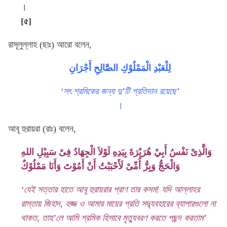
।
[৫]
রাসূলুল্লাহ (ছাঃ) আরো বলেন,
لِلْعَبْدِ الْمَمْلُوْكِ الصَّالِحِ أَجْرَانِ
‘সৎ শ্রমিকের জন্য দু’টি প্রতিদান রয়েছে’
।
আবূ হুরায়রা (রাঃ) বলেন,
وَالَّذِىْ نَفْسُ أَبِيْ هُرَيْرَةَ بِيَدِهِ لَوْلاَ الْجِهَادُ فِىْ سَبِيْلِ اللهِ
وَالْحَجُّ وَبِرُّ أُمِّىْ لَأَحْبَبْتُ أَنْ أَمُوْتَ وَأَنَا مَمْلُوْكٌ
‘যেই সত্তার হাতে আবূ হুরায়রার প্রাণ তার কসম! যদি আল্লাহর
রাস্তায় জিহাদ, হজ্জ ও আমার মায়ের প্রতি সদ্ব্যবহারের ব্যাপারগুলো না
থাকত, তাহ’লে আমি শ্রমিক হিসাবে মৃত্যুবরণ করতে পছন্দ করতাম’