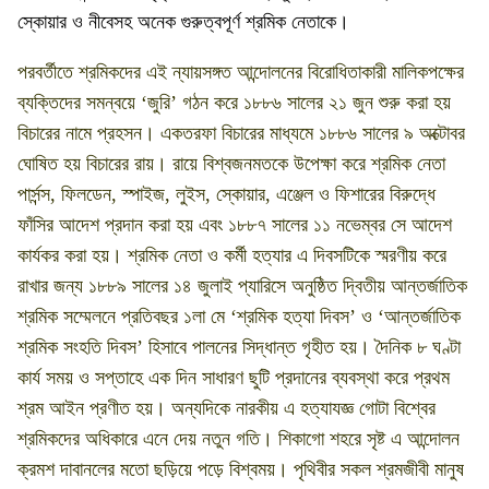
স্কোয়ার ও নীবেসহ অনেক গুরুত্বপূর্ণ শ্রমিক নেতাকে।
পরবর্তীতে শ্রমিকদের এই ন্যায়সঙ্গত আন্দোলনের বিরোধিতাকারী মালিকপক্ষের
ব্যক্তিদের সমন্বয়ে ‘জুরি’ গঠন করে ১৮৮৬ সালের ২১ জুন শুরু করা হয়
বিচারের নামে প্রহসন। একতরফা বিচারের মাধ্যমে ১৮৮৬ সালের ৯ অক্টোবর
ঘোষিত হয় বিচারের রায়। রায়ে বিশ্বজনমতকে উপেক্ষা করে শ্রমিক নেতা
পার্সন্স, ফিলডেন, স্পাইজ, লুইস, স্কোয়ার, এঞ্জেল ও ফিশারের বিরুদ্ধে
ফাঁসির আদেশ প্রদান করা হয় এবং ১৮৮৭ সালের ১১ নভেম্বর সে আদেশ
কার্যকর করা হয়। শ্রমিক নেতা ও কর্মী হত্যার এ দিবসটিকে স্মরণীয় করে
রাখার জন্য ১৮৮৯ সালের ১৪ জুলাই প্যারিসে অনুষ্ঠিত দ্বিতীয় আন্তর্জাতিক
শ্রমিক সম্মেলনে প্রতিবছর ১লা মে ‘শ্রমিক হত্যা দিবস’ ও ‘আন্তর্জাতিক
শ্রমিক সংহতি দিবস’ হিসাবে পালনের সিদ্ধান্ত গৃহীত হয়। দৈনিক ৮ ঘণ্টা
কার্য সময় ও সপ্তাহে এক দিন সাধারণ ছুটি প্রদানের ব্যবস্থা করে প্রথম
শ্রম আইন প্রণীত হয়। অন্যদিকে নারকীয় এ হত্যাযজ্ঞ গোটা বিশ্বের
শ্রমিকদের অধিকারে এনে দেয় নতুন গতি। শিকাগো শহরে সৃষ্ট এ আন্দোলন
ক্রমশ দাবানলের মতো ছড়িয়ে পড়ে বিশ্বময়। পৃথিবীর সকল শ্রমজীবী মানুষ