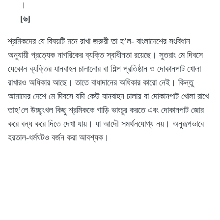
।
[৬]
শ্রমিকদের যে বিষয়টি মনে রাখা জরুরী তা হ’ল- বাংলাদেশের সংবিধান
অনুযায়ী প্রত্যেক নাগরিকের ব্যক্তি স্বাধীনতা রয়েছে। সুতরাং মে দিবসে
যেকোন ব্যক্তির যানবাহন চালানোর বা শিল্প প্রতিষ্ঠান ও দোকানপাট খোলা
রাখারও অধিকার আছে। তাতে বাধাদানের অধিকার কারো নেই। কিন্তু
আমাদের দেশে মে দিবসে যদি কেউ যানবাহন চালায় বা দোকানপাট খোলা রাখে
তাহ’লে উচ্ছৃংখল কিছু শ্রমিককে গাড়ি ভাংচুর করতে এবং দোকানপাট জোর
করে বন্ধ করে দিতে দেখা যায়। যা আদৌ সমর্থনযোগ্য নয়। অনুরূপভাবে
হরতাল-ধর্মঘটও বর্জন করা আবশ্যক।