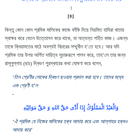
।
[৪]
কিন্তু কোন কোন শ্রমিক মালিকের কাজে ফাঁকি দিয়ে নিয়মিত হাযিরা খাতায়
স্বাক্ষর করে বেতন উত্তোলন করে থাকে, যা অত্যন্ত গর্হিত কাজ। এজন্য
তাকে ক্বিয়ামতের মাঠে অবশ্যই বিচারের সম্মুখীন হ’তে হবে। আর যদি
শ্রমিক তার উপর অর্পিত দায়িত্ব সুচারুরূপে পালন করে, তাহ’লে তার জন্য
রাসূলুল্লাহ (ছাঃ) দ্বিগুণ পুরস্কারের কথা ঘোষণা করে বলেন,
‘তিন শ্রেণীর লোকের দ্বিগুণ ছওয়াব প্রদান করা হবে। তাদের মধ্যে
এক শ্রেণী হ’ল
-
وَالْعَبْدُ الْمَمْلُوْكُ إِذَا أَدَّى حَقَّ اللهِ وَ حَقَّ مَوَالِيْهِ
‘ঐ শ্রমিক যে নিজের মালিকের হক্ব আদায় করে এবং আল্লাহর হক্বও
আদায় করে’