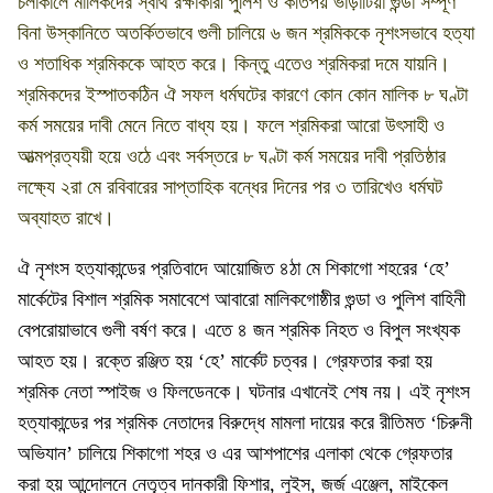
চলাকালে মালিকদের স্বার্থ রক্ষাকারী পুলিশ ও কতিপয় ভাড়াটিয়া গুন্ডা সম্পূর্ণ
বিনা উস্কানিতে অতর্কিতভাবে গুলী চালিয়ে ৬ জন শ্রমিককে নৃশংসভাবে হত্যা
ও শতাধিক শ্রমিককে আহত করে। কিন্তু এতেও শ্রমিকরা দমে যায়নি।
শ্রমিকদের ইস্পাতকঠিন ঐ সফল ধর্মঘটের কারণে কোন কোন মালিক ৮ ঘণ্টা
কর্ম সময়ের দাবী মেনে নিতে বাধ্য হয়। ফলে শ্রমিকরা আরো উৎসাহী ও
আত্মপ্রত্যয়ী হয়ে ওঠে এবং সর্বস্তরে ৮ ঘণ্টা কর্ম সময়ের দাবী প্রতিষ্ঠার
লক্ষ্যে ২রা মে রবিবারের সাপ্তাহিক বন্ধের দিনের পর ৩ তারিখেও ধর্মঘট
অব্যাহত রাখে।
ঐ নৃশংস হত্যাকান্ডের প্রতিবাদে আয়োজিত ৪ঠা মে শিকাগো শহরের ‘হে’
মার্কেটের বিশাল শ্রমিক সমাবেশে আবারো মালিকগোষ্ঠীর গুন্ডা ও পুলিশ বাহিনী
বেপরোয়াভাবে গুলী বর্ষণ করে। এতে ৪ জন শ্রমিক নিহত ও বিপুল সংখ্যক
আহত হয়। রক্তে রঞ্জিত হয় ‘হে’ মার্কেট চত্বর। গ্রেফতার করা হয়
শ্রমিক নেতা স্পাইজ ও ফিলডেনকে। ঘটনার এখানেই শেষ নয়। এই নৃশংস
হত্যাকান্ডের পর শ্রমিক নেতাদের বিরুদ্ধে মামলা দায়ের করে রীতিমত ‘চিরুনী
অভিযান’ চালিয়ে শিকাগো শহর ও এর আশপাশের এলাকা থেকে গ্রেফতার
করা হয় আন্দোলনে নেতৃত্ব দানকারী ফিশার, লুইস, জর্জ এঞ্জেল, মাইকেল