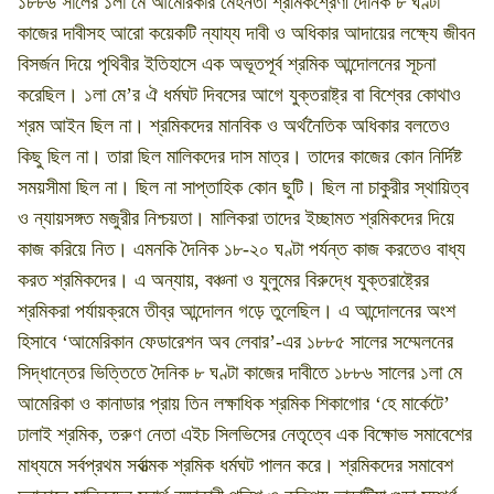
১৮৮৬ সালের ১লা মে আমেরিকার মেহনতী শ্রমিকশ্রেণী দৈনিক ৮ ঘণ্টা
কাজের দাবীসহ আরো কয়েকটি ন্যায্য দাবী ও অধিকার আদায়ের লক্ষ্যে জীবন
বিসর্জন দিয়ে পৃথিবীর ইতিহাসে এক অভূতপূর্ব শ্রমিক আন্দোলনের সূচনা
করেছিল। ১লা মে’র ঐ ধর্মঘট দিবসের আগে যুক্তরাষ্ট্র বা বিশ্বের কোথাও
শ্রম আইন ছিল না। শ্রমিকদের মানবিক ও অর্থনৈতিক অধিকার বলতেও
কিছু ছিল না। তারা ছিল মালিকদের দাস মাত্র। তাদের কাজের কোন নির্দিষ্ট
সময়সীমা ছিল না। ছিল না সাপ্তাহিক কোন ছুটি। ছিল না চাকুরীর স্থায়িত্ব
ও ন্যায়সঙ্গত মজুরীর নিশ্চয়তা। মালিকরা তাদের ইচ্ছামত শ্রমিকদের দিয়ে
কাজ করিয়ে নিত। এমনকি দৈনিক ১৮-২০ ঘণ্টা পর্যন্ত কাজ করতেও বাধ্য
করত শ্রমিকদের। এ অন্যায়, বঞ্চনা ও যুলুমের বিরুদ্ধে যুক্তরাষ্ট্রের
শ্রমিকরা পর্যায়ক্রমে তীব্র আন্দোলন গড়ে তুলেছিল। এ আন্দোলনের অংশ
হিসাবে ‘আমেরিকান ফেডারেশন অব লেবার’-এর ১৮৮৫ সালের সম্মেলনের
সিদ্ধান্তের ভিত্তিতে দৈনিক ৮ ঘণ্টা কাজের দাবীতে ১৮৮৬ সালের ১লা মে
আমেরিকা ও কানাডার প্রায় তিন লক্ষাধিক শ্রমিক শিকাগোর ‘হে মার্কেটে’
ঢালাই শ্রমিক, তরুণ নেতা এইচ সিলভিসের নেতৃত্বে এক বিক্ষোভ সমাবেশের
মাধ্যমে সর্বপ্রথম সর্বাত্মক শ্রমিক ধর্মঘট পালন করে। শ্রমিকদের সমাবেশ