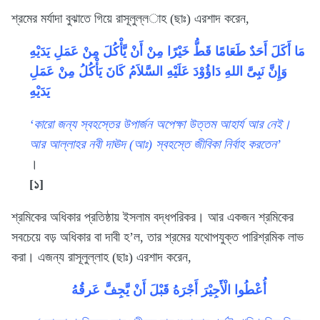
শ্রমের মর্যাদা বুঝাতে গিয়ে রাসূলুল্ল­াহ (ছাঃ) এরশাদ করেন,
مَا أَكَلَ أَحَدٌ طَعَامًا قَطُّ خَيْرًا مِنْ أَنْ يَّأْكُلَ مِنْ عَمَلِ يَدَيْهِ
وَإِنَّ نَبِىَّ اللهِ دَاؤُوْدَ عَلَيْهِ السَّلاَمُ كَانَ يَأْكُلُ مِنْ عَمَلِ
يَدَيْهِ
‘কারো জন্য স্বহস্তের উপার্জন অপেক্ষা উত্তম আহার্য আর নেই।
আর আল্লাহর নবী দাঊদ (আঃ) স্বহস্তে জীবিকা নির্বাহ করতেন’
।
[১]
শ্রমিকের অধিকার প্রতিষ্ঠায় ইসলাম বদ্ধপরিকর। আর একজন শ্রমিকের
সবচেয়ে বড় অধিকার বা দাবী হ’ল, তার শ্রমের যথোপযুক্ত পারিশ্রমিক লাভ
করা। এজন্য রাসূলুল্লাহ (ছাঃ) এরশাদ করেন,
أُعْطُوا الْأََجِيْرَ أَجْرَهُ قَبْلَ أَنْ يَّجِفَّ عَرقُهُ