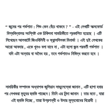
“
জন্মের পর গর্ভপাত : শিশু কেন বেঁচে থাকবে ?
”
- এই লেখাটি অক্সফোর্ড
বিশ্ববিদ্যালয় সংশ্লিষ্ট এক চিকিৎসা সাময়িকীতে প্রকাশিত হয়েছে । এটি
লিখেছেন আলবার্টো জিওবিলিনী ও ফ্রান্সসিসকা মিনার্ভা । এই দুই লেখকের
আরো আবদার , একে খুনও বলা যাবে না , এটা হলো জন্ম পরবর্তী গর্ভপাত ।
যদি এটা অন্যায় বা অবৈধ হয় , তবে গর্ভপাতও নিষিদ্ধ করতে হবে ।
সাময়িকীর সম্পাদক অধ্যাপক জুলিয়ান সাভুলেস্কো জানান , এটি ছাপা হবার
পর লেখকরা মৃত্যুর হুমকি পাচ্ছেন। তিনি এর নিন্দা জানান । তার মতে , যারা
এই হুমকি দিচ্ছে , তারা উগ্রপন্থী ও উদার মূল্যবোধের বিরোধী ।