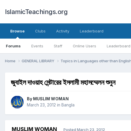
IslamicTeachings.org
Browse
Clubs
Activity
Leaderboard
Forums
Events
Staff
Online Users
Leaderboard
Home
GENERAL LIBRARY
Topics in Languages other than Englis
জুবাইল দাওয়াহ সেন্টারের ইসলামী মহাসম্মেলন শুনুন
By
MUSLIM WOMAN
March 23, 2012
in
Bangla
MUSLIM WOMAN
Posted
March 23, 2012