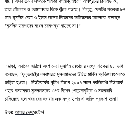
যায়। এসব তরুণ সম্পর্কে পশ্চিমা গণমাধ্যমগুলো অপপ্রচার চালাচ্ছে যে,
তারা মৌলবাদ ও চরমপন্থার দিকে ঝুঁকে পড়ছে। কিন্তু, দেশটির শতকরা ৮৭
ভাগ মুসলিম নেতা ও ইমাম তাদের নিজেদের অভিজ্ঞতার আলোকে বলেছেন,
‘মুসলিম তরুণদের মধ্যে চরমপন্থা বাড়ছে না।’
এছাড়া, এবারের জরিপে অংশ নেয়া মুসলিম নেতাদের মধ্যে শতকরা ৯৮ ভাগ
বলেছেন, ‘যুক্তরাষ্ট্রে বসবাসরত মুসলমানদের উচিত মার্কিন প্রতিষ্ঠানগুলোতে
জড়িত হওয়া।’ নিউইয়র্কের পুলিশ বিভাগ ২০০৭ সালে প্রতিবেশী নিউআর্ক
শহরে বসবাসরত মুসলমানদের ওপর বিশেষ গোয়েন্দাবৃত্তি ও নজরদারি
চালিয়েছে বলে খবর বের হওয়ার এক সপ্তাহ পর এ জরিপ প্রকাশ হলো।
উৎসঃ
আমার দেশ/
রয়টার্স