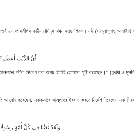
ে তাওহীদ এবং সর্বাধিক কঠিন নিষিদ্ধ বিষয় হচ্ছে শিরক। নবী (সাল্লাল্লাহু আলাইহি
أَىُّ الذَّنْبِ أَعْظَم؟ ق
আল্লাহর শরীক নির্ধারণ করা অথচ তিনিই তোমাকে সৃষ্টি করেছেন।” (বুখারী ও মুসল
রতি আহ্বান করেছেন, এককভাবে আল্লাহর ইবাদত করতে নির্দেশ দিয়েছেন এবং শির
وَلَقَدْ بَعَثْنَا فِي كُلِّ أُمَّةٍ رَسُولً