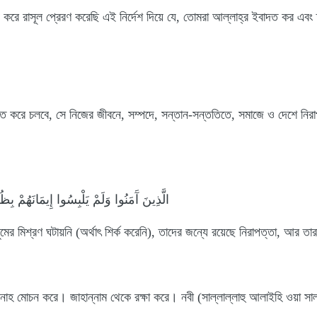
ে রাসূল প্রেরণ করেছি এই নির্দেশ দিয়ে যে, তোমরা আল্লাহ্‌র ইবাদত কর এবং 
বাদত করে চলবে, সে নিজের জীবনে, সম্পদে, সন্তান-সন্ততিতে, সমাজে ও দেশে নি
الَّذِينَ آَمَنُوا وَلَمْ يَلْبِسُوا إِيمَانَهُمْ بِظ
মের মিশ্রণ ঘটায়নি (অর্থাৎ শির্ক করেনি), তাদের জন্যে রয়েছে নিরাপত্তা, আর
 গুনাহ মোচন করে। জাহান্নাম থেকে রক্ষা করে। নবী (সাল্লাল্লাহু আলাইহি ওয়া সা