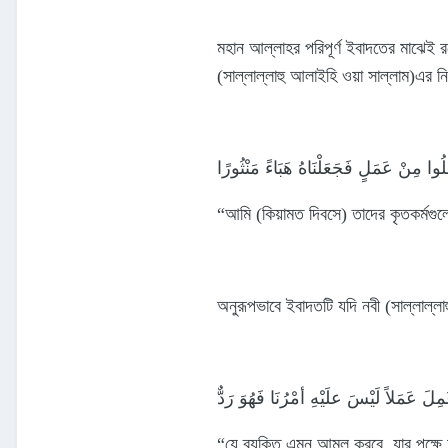
মহান আল্লাহর পরিপূর্ণ ইবাদতের মাঝেই রয
(সাল্লাল্লাহু আলাইহি ওয়া সাল্লাম)এর নি
لُوا مِنْ عَمَلٍ فَجَعَلْنَاهُ هَبَاءً مَنْثُورًا
“আমি (কিয়ামত দিবসে) তাদের কৃতকর্মগু
অনুরূপভাবে ইবাদতটি যদি নবী (সাল্লাল্লা
ِلَ عَمَلاً لَيْسَ علَيْهِ أمْرُنَا فَهُوَ رَدٌّ
“যে ব্যক্তি এমন আমল করবে, যার পক্ষে 