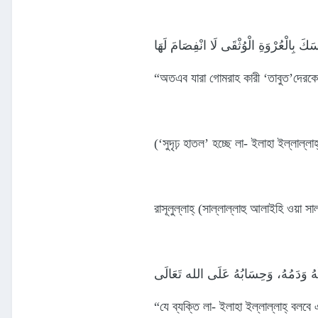
َكَ بِالْعُرْوَةِ الْوُثْقَى لَا انْفِصَامَ لَهَا
“অতএব যারা গোমরাহ কারী ‘তাবুত’দেরকে ম
(‘সুদৃঢ় হাতল’ হচ্ছে লা- ইলাহা ইল্লাল্লাহ্
রাসূলুল্লাহ্‌ (সাল্লাল্লাহু আলাইহি ওয়া স
ُهُ وَدَمُهُ، وَحِسَابُهُ عَلَى الله تَعَالَى
“যে ব্যক্তি লা- ইলাহা ইল্লাল্লাহ্‌ বলব