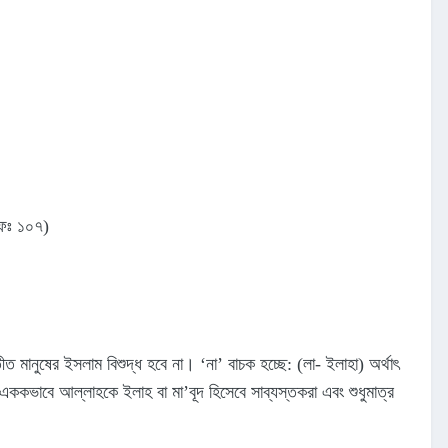
হাফঃ ১০৭)
যতীত মানুষের ইসলাম বিশুদ্ধ হবে না। ‘না’ বাচক হচ্ছে: (লা- ইলাহা) অর্থাৎ
ৎ এককভাবে আল্লাহকে ইলাহ বা মা’বূদ হিসেবে সাব্যস্তকরা এবং শুধুমাত্র