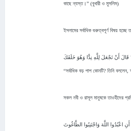
কাছে ন্যস্ত।” (বুখারী ও মুসলিম)
ইসলামের সর্বাধিক গুরুত্বপূর্ণ বিষয় হচ্ছ
َالَ أَنْ تَجْعَلَ لِلَّهِ نِدًّا وَهُوَ خَلَقَكَ
“সর্বাধিক বড় পাপ কোনটি? তিনি বললেন, 
সকল নবী ও রাসূল মানুষকে তাওহীদের প্
ا أَنِ اعْبُدُوا اللَّهَ وَاجْتَنِبُوا الطَّاغُوتَ