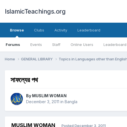
IslamicTeachings.org
Browse
Clubs
Activity
Leaderboard
Forums
Events
Staff
Online Users
Leaderboard
Home
GENERAL LIBRARY
Topics in Languages other than Englis
সাফল্যের পথ
By
MUSLIM WOMAN
December 3, 2011
in
Bangla
MUSLIM WOMAN
Posted
December 3, 2011