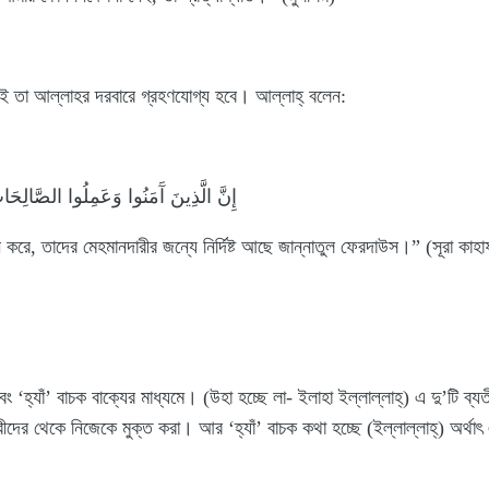
ই তা আল্লাহর দরবারে গ্রহণযোগ্য হবে। আল্লাহ্‌ বলেন:
إِنَّ الَّذِينَ آَمَنُوا وَعَمِلُوا الصَّالِحَا
ন করে, তাদের মেহমানদারীর জন্যে নির্দিষ্ট আছে জান্নাতুল ফেরদাউস।” (সূরা কা
বং ‘হ্যাঁ’ বাচক বাক্যের মাধ্যমে। (উহা হচ্ছে লা- ইলাহা ইল্লাল্লাহ্‌) এ দু’টি ব্
রীদের থেকে নিজেকে মুক্ত করা। আর ‘হ্যাঁ’ বাচক কথা হচ্ছে (ইল্লাল্লাহ্‌) অর্থা