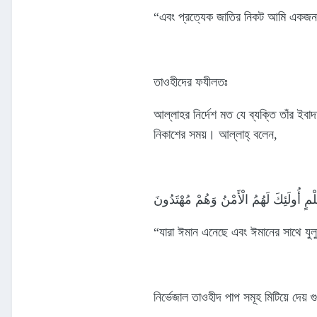
“এবং প্রত্যেক জাতির নিকট আমি একজন কর
তাওহীদের ফযীলতঃ
আল্লাহর নির্দেশ মত যে ব্যক্তি তাঁর ই
নিকাশের সময়। আল্লাহ্‌ বলেন,
ُلْمٍ أُولَئِكَ لَهُمُ الْأَمْنُ وَهُمْ مُهْتَدُونَ
“যারা ঈমান এনেছে এবং ঈমানের সাথে যুলু
নির্ভেজাল তাওহীদ পাপ সমূহ মিটিয়ে দেয়