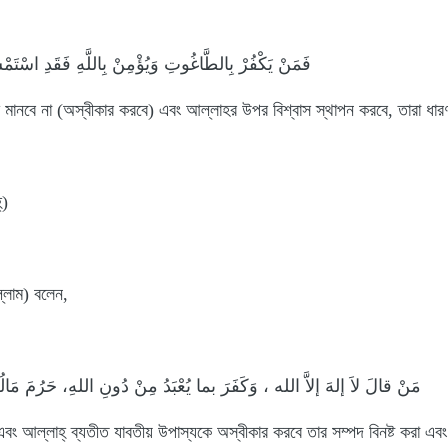
فَمَنْ يَكْفُرْ بِالطَّاغُوتِ وَيُؤْمِنْ بِاللَّهِ فَقَدِ اسْتَمْس
ানবে না (অস্বীকার করবে) এবং আল্লাহর উপর বিশ্বাস স্থাপন করবে, তারা ধারণ কর
‌)
াল্লাম) বলেন,
مَنْ قالَ لاَ إلهَ إلاَّ الله ، وَكَفَرَ بما يُعْبَدُ مِنْ دُونِ اللهِ، حَرُمَ مَال
ে এবং আল্লাহ্‌ ব্যতীত যাবতীয় উপাস্যকে অস্বীকার করবে তার সম্পদ বিনষ্ট করা এ