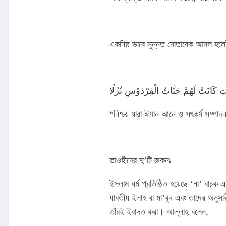
একনিষ্ঠ ভাবে সুন্নত মোতাবেক আমল হলে
تِ كَانَتْ لَهُمْ جَنَّاتُ الْفِرْدَوْسِ نُزُلًا
“নিশ্চয় যারা ঈমান আনে ও সৎকর্ম সম্পাদ
তাওহীদের দু’টি রুকনঃ
ইসলাম ধর্ম প্রতিষ্ঠিত হয়েছে ‘না’ বাচক এ
যাবতীয় ইলাহ বা মা’বূদ এবং তাদের অনুসা
তাঁরই ইবাদত করা। আল্লাহ্‌ বলেন,