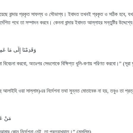
়েছে বান্দার প্রকৃত সাফল্য ও সৌভাগ্য। ইবাদত তখনই প্রকৃত ও সঠিক হবে, যখন ব
র্দেশিত পথে তা সম্পাদন করবে। কেননা বান্দার ইবাদত আল্লাহর সন্তুষ্টির উদ্দেশ্যে
وَقَدِمْنَا إِلَى مَا عَمِ
লো বিবেচনা করবো, অতঃপর সেগুলোকে বিক্ষিপ্ত ধূলি-কণায় পরিণত করবো।” (সূরা
হু আলাইহি ওয়া সাল্লাম)এর নির্দেশনা তথা সুন্নত মোতাবেক না হয়, তবুও তা প্র
مَنْ عَم
আমার কোন নির্দেশনা নেই, তা প্রত্যাখ্যাত।” (মুসলিম)