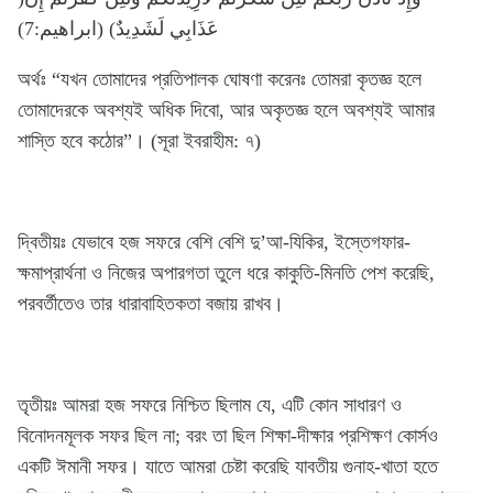
عَذَابِي لَشَدِيدٌ) (ابراهيم:7)
অর্থঃ “যখন তোমাদের প্রতিপালক ঘোষণা করেনঃ তোমরা কৃতজ্ঞ হলে
তোমাদেরকে অবশ্যই অধিক দিবো, আর অকৃতজ্ঞ হলে অবশ্যই আমার
শাস্তি হবে কঠোর”। (সূরা ইবরাহীম: ৭)
দ্বিতীয়ঃ যেভাবে হজ সফরে বেশি বেশি দু’আ-যিকির, ইস্তেগফার-
ক্ষমাপ্রার্থনা ও নিজের অপারগতা তুলে ধরে কাকুতি-মিনতি পেশ করেছি,
পরবর্তীতেও তার ধারাবাহিতকতা বজায় রাখব।
তৃতীয়ঃ আমরা হজ সফরে নিশ্চিত ছিলাম যে, এটি কোন সাধারণ ও
বিনোদনমূলক সফর ছিল না; বরং তা ছিল শিক্ষা-দীক্ষার প্রশিক্ষণ কোর্সও
একটি ঈমানী সফর। যাতে আমরা চেষ্টা করেছি যাবতীয় গুনাহ-খাতা হতে