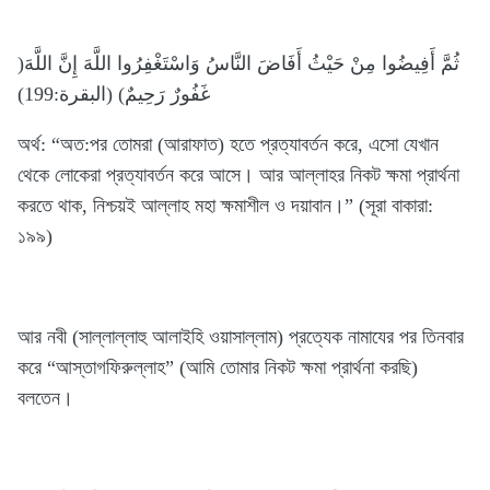
)ثُمَّ أَفِيضُوا مِنْ حَيْثُ أَفَاضَ النَّاسُ وَاسْتَغْفِرُوا اللَّهَ إِنَّ اللَّهَ
غَفُورٌ رَحِيمٌ) (البقرة:199)
অর্থ: “অত:পর তোমরা (আরাফাত) হতে প্রত্যাবর্তন করে, এসো যেখান
থেকে লোকেরা প্রত্যাবর্তন করে আসে। আর আল্লাহর নিকট ক্ষমা প্রার্থনা
করতে থাক, নিশ্চয়ই আল্লাহ মহা ক্ষমাশীল ও দয়াবান।” (সূরা বাকারা:
১৯৯)
আর নবী (সাল্লাল্লাহু আলাইহি ওয়াসাল্লাম) প্রত্যেক নামাযের পর তিনবার
করে “আস্তাগফিরুল্লাহ” (আমি তোমার নিকট ক্ষমা প্রার্থনা করছি)
বলতেন।