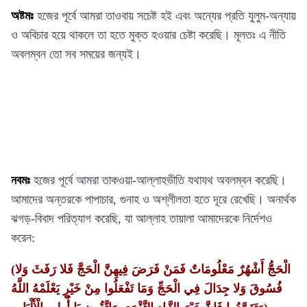
অষ্টমঃ
হজের পূর্বে আমরা তাওবায় সচেষ্ট হই এবং অন্যের প্রতি যুলুম-অন্যায়
ও অবিচার হয়ে থাকলে তা হতে মুক্ত হওয়ার চেষ্টা করেছি। মূলতঃ এ নীতি
অবলম্বন তো সব সময়ের জন্যই।
নবমঃ
হজের পূর্বে আমরা তাকওয়া-আল্লাহভীতি যথাযথ অবলম্বন করেছি।
আমাদের অন্তরকে পাপাচার, গুনাহ ও অশ্লীলতা হতে দূরে রেখেছি। অনার্থক
ঝগড়-বিবাদ পরিত্যাগ করেছি, যা আল্লাহ তায়ালা আমাদেরকে নির্দেশও
করেন:
(الْحَجُّ أَشْهُرٌ مَعْلُومَاتٌ فَمَنْ فَرَضَ فِيهِنَّ الْحَجَّ فَلا رَفَثَ وَلا
فُسُوقَ وَلا جِدَالَ فِي الْحَجِّ وَمَا تَفْعَلُوا مِنْ خَيْرٍ يَعْلَمْهُ اللَّهُ