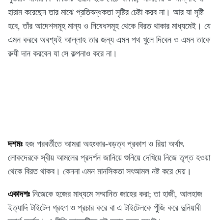
হারাম করেছেন তার মাঝে প্রতিবন্ধকতা সৃষ্টির চেষ্টা করব না। আর যা সৃষ্টি
হবে, তাঁর আদেশসমূহ মান্য ও নিষেধসমূহ থেকে বিরত থাকার মাধ্যমেই। যে
এমন করবে অবশ্যই আল্লাহ তার জন্য এমন পথ খুলে দিবেন ও এমন তাকে
রুযী দান করবেন যা সে কল্পনাও করে না।
দশমঃ
হজ পরবর্তীতে আমরা অহংকার-বড়ত্ব প্রকাশ ও রিয়া অর্থাৎ
লোকদেরকে স্বীয় আমলের প্রদর্শন জানিয়ে শুনিয়ে দেখিয়ে নিজে তৃপ্ত হওয়া
থেকে বিরত থাকব। কেননা এমন মানসিকতা সৎআমল নষ্ট করে দেয়।
একাদশঃ
নিজেকে হজের মাধ্যমে সম্মানিত জাহের করা; তা হাজী, আলহাজ
ইত্যাদি টাইটেল গ্রহণ ও প্রচার করে বা এ টাইটেলকে পুঁজি করে দুনিয়াবী