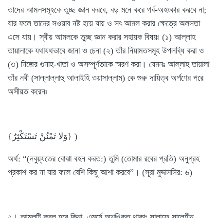
তাদের আমলসমূহকে তুচ্ছ জ্ঞান করবে, বড় মনে করে গর্ব-অহংকার করবে না;
যার ফলে তাদের সওয়াব নষ্ট হয়ে যায় ও সৎ আমল করার ক্ষেত্রে অলসতা
এসে যায়। স্বীয় আমলকে তু্‌চ্ছ জ্ঞান করার সহায়ক বিষয়ঃ (১) আল্লাহ
তায়ালাকে যথাযথভাবে জানা ও চেনা (২) তাঁর নিয়ামতসমূহ উপলব্ধি করা ও
(৩) নিজের গুনাহ-খাতা ও অসম্পূর্ণতাকে স্মরণ করা। যেমনঃ আল্লাহ তায়ালা
তাঁর নবী (সাল্লাল্লাহু আলাইহি ওয়াসাল্লাম) কে গুরু দায়িত্ব অর্পণের পরে
অসীয়ত করেনঃ
{وَلا تَمْنُنْ تَسْتَكْثِرُ} )
অর্থ: “(নবুয়্যতের বোঝা বহন করত:) তুমি (তোমার রবের প্রতি) অনুগ্রহ
প্রকাশ কর না যার ফলে বেশি কিছু আশা করবে”। (সূরা মুদ্দাসসির: ৬)
২। আমলটি কবূল হবে কিনা, এমর্মে অশঙ্কিত থাকাঃ সালাফে সালেহীন,