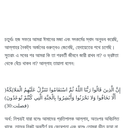
চতুর্থঃ হজ সফরে আমরা ঈমানের মজা এবং সৎকর্মের স্বাদ অনুভব করেছি,
আল্লাহর নৈকট্য অর্জনের গুরুত্বও জেনেছি, হেদায়েতের পথে চলেছি।
সুতরাং এ সবের পর আমরা কি তা পরবর্তী জীবনে জারী রাখব না? ও ভ্রষ্টতা
থেকে বেঁচে থাকব না? আল্লাহ তায়ালা বলেন:
)إِنَّ الَّذِينَ قَالُوا رَبُّنَا اللَّهُ ثُمَّ اسْتَقَامُوا تَتَنَزَّلُ عَلَيْهِمُ الْمَلائِكَةُ
أَلَّا تَخَافُوا وَلا تَحْزَنُوا وَأَبْشِرُوا بِالْجَنَّةِ الَّتِي كُنْتُمْ تُوعَدُونَ)
(فصلت:30)
অর্থ: নিশ্চয়ই যারা বলেঃ আমাদের প্রতিপালক আল্লাহ, অতঃপর অবিচলিত
থাকে, তাদের নিকট অবতীর্ণ হয় ফেরেশ্‌তা এবং বলেঃ তোমরা ভীত হয়ো না,