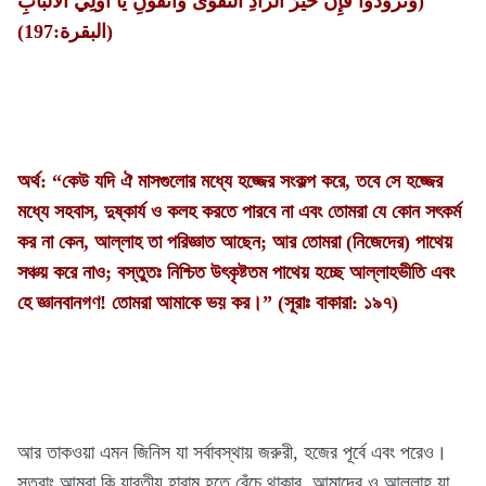
وَتَزَوَّدُوا فَإِنَّ خَيْرَ الزَّادِ التَّقْوَى وَاتَّقُونِ يَا أُولِي الْأَلْبَابِ)
(البقرة:197)
অর্থ: “কেউ যদি ঐ মাসগুলোর মধ্যে হজ্জের সংকল্প করে, তবে সে হজ্জের
মধ্যে সহবাস, দুষ্কার্য ও কলহ করতে পারবে না এবং তোমরা যে কোন সৎকর্ম
কর না কেন, আল্লাহ তা পরিজ্ঞাত আছেন; আর তোমরা (নিজেদের) পাথেয়
সঞ্চয় করে নাও; বস্তুতঃ নিশ্চিত উৎকৃষ্টতম পাথেয় হচ্ছে আল্লাহভীতি এবং
হে জ্ঞানবানগণ! তোমরা আমাকে ভয় কর।” (সূরাঃ বাকারা: ১৯৭)
আর তাকওয়া এমন জিনিস যা সর্বাবস্থায় জরুরী, হজের পূর্বে এবং পরেও।
সুতরাং আমরা কি যাবতীয় হারাম হতে বেঁচে থাকার, আমাদের ও আল্লাহ যা