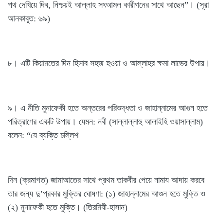
পথ দেখিয়ে দিব, নিশ্চয়ই আল্লাহ সৎআমল কারীগনের সাথে আছেন”। (সূরা
আনকাবূত: ৬৯)
৮। এটি কিয়ামতের দিন হিসাব সহজ হওয়া ও আল্লাহর ক্ষমা লাভের উপায়।
৯। এ নীতি মুনাফেকী হতে অন্তরের পরিশুদ্ধতা ও জাহান্নামের আগুন হতে
পরিত্রাণের একটি উপায়। যেমন: নবী (সাল্লাল্লাহু আলাইহি ওয়াসাল্লাম)
বলেন: “যে ব্যক্তি চল্লিশ
দিন (ক্রমাগত) জামাআতের সাথে প্রথম তাকবীর পেয়ে নামায আদায় করবে
তার জন্য দু’প্রকার মুক্তির ঘোষণা: (১) জাহান্নামের আগুন হতে মুক্তি ও
(২) মুনাফেকী হতে মুক্তি। (তিরমিযী-হাসান)