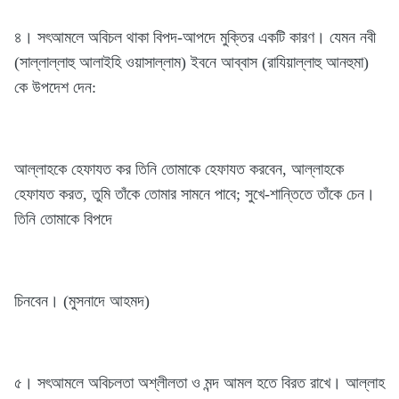
৪। সৎআমলে অবিচল থাকা বিপদ-আপদে মুক্তির একটি কারণ। যেমন নবী
(সাল্লাল্লাহু আলাইহি ওয়াসাল্লাম) ইবনে আব্বাস (রাযিয়াল্লাহু আনহুমা)
কে উপদেশ দেন:
আল্লাহকে হেফাযত কর তিনি তোমাকে হেফাযত করবেন, আল্লাহকে
হেফাযত করত, তুমি তাঁকে তোমার সামনে পাবে; সুখে-শান্তিতে তাঁকে চেন।
তিনি তোমাকে বিপদে
চিনবেন। (মুসনাদে আহমদ)
৫। সৎআমলে অবিচলতা অশ্লীলতা ও মন্দ আমল হতে বিরত রাখে। আল্লাহ