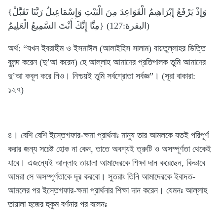
{وَإِذْ يَرْفَعُ إِبْرَاهِيمُ الْقَوَاعِدَ مِنَ الْبَيْتِ وَإِسْمَاعِيلُ رَبَّنَا تَقَبَّلْ
مِنَّا إِنَّكَ أَنْتَ السَّمِيعُ الْعَلِيمُ} (البقرة:127)
অর্থ: “যখন ইবরাহীম ও ইসমাঈল (আলাইহিস সালাম) বায়তুল্লাহর ভিত্তি
বুলন্দ করেন (দু’আ করেন) হে আল্লাহ আমাদের প্রতিপালক তুমি আমাদের
দু’আ কবূল করে নিও। নিশ্চয়ই তুমি সর্বশ্রোতা সর্বজ্ঞ”। (সূরা বাকারা:
১২৭)
৪। বেশি বেশি ইস্তেগফার-ক্ষমা প্রার্থনাঃ মানুষ তার আমলকে যতই পরিপূর্ণ
করার জন্য সচেষ্ট হোক না কেন, তাতে অবশ্যই ত্রুটি ও অসম্পূর্ণতা থেকেই
যাবে। এজন্যেই আল্লাহ তায়ালা আমাদেরকে শিক্ষা দান করেছেন, কিভাবে
আমরা সে অসম্পূর্ণতাকে দূর করবো। সুতরাং তিনি আমাদেরকে ইবাদত-
আমলের পর ইস্তেগফার-ক্ষমা প্রার্থনার শিক্ষা দান করেন। যেমনঃ আল্লাহ
তায়ালা হজের হুকুম বর্ণনার পর বলেনঃ