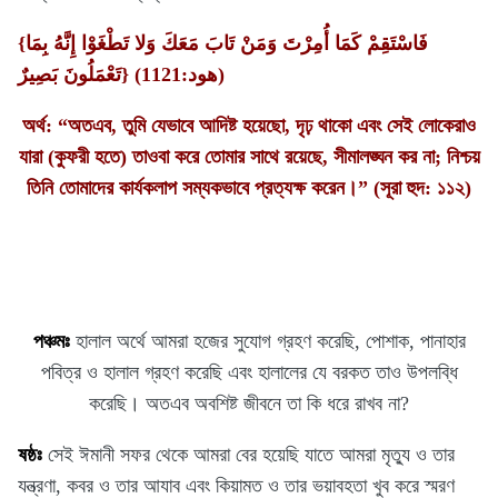
{فَاسْتَقِمْ كَمَا أُمِرْتَ وَمَنْ تَابَ مَعَكَ وَلا تَطْغَوْا إِنَّهُ بِمَا
تَعْمَلُونَ بَصِيرٌ} (هود:1121)
অর্থ: “অতএব, তুমি যেভাবে আদিষ্ট হয়েছো, দৃঢ় থাকো এবং সেই লোকেরাও
যারা (কুফরী হতে) তাওবা করে তোমার সাথে রয়েছে, সীমালঙ্ঘন কর না; নিশ্চয়
তিনি তোমাদের কার্যকলাপ সম্যকভাবে প্রত্যক্ষ করেন।” (সূরা হুদ: ১১২)
পঞ্চমঃ
হালাল অর্থে আমরা হজের সুযোগ গ্রহণ করেছি, পোশাক, পানাহার
পবিত্র ও হালাল গ্রহণ করেছি এবং হালালের যে বরকত তাও উপলব্ধি
করেছি। অতএব অবশিষ্ট জীবনে তা কি ধরে রাখব না?
ষষ্ঠঃ
সেই ঈমানী সফর থেকে আমরা বের হয়েছি যাতে আমরা মৃত্যু ও তার
যন্ত্রণা, কবর ও তার আযাব এবং কিয়ামত ও তার ভয়াবহতা খুব করে স্মরণ