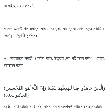
আলাইহি ওয়াসাল্লাম)
বলেন: এমনই পাঁচ ওয়াক্ত নামায, আল্লাহ যার দ্বারা গুনাহ সমূহকে মিটিয়ে
দেন))। (বুখারী-মুসলিম)
৭। সৎআমলে স্থায়ী ও অটল থাকা, উত্তম শেষ পরিণামের কারণ। যেমন:
আল্লাহ বলেন:
وَالَّذِينَ جَاهَدُوا فِينَا لَنَهْدِيَنَّهُمْ سُبُلَنَا وَإِنَّ اللَّهَ لَمَعَ الْمُحْسِنِينَ)
(العنكبوت:69)
অর্থঃ “যারা আমার পথে চেষ্টা-সাধনা করবে অবশ্যই আমি তাদেরকে আমার