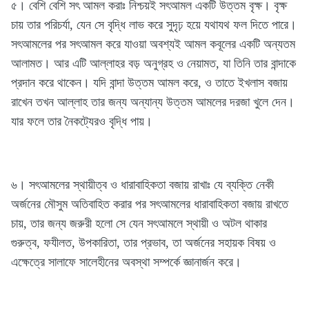
৫। বেশি বেশি সৎ আমল করাঃ নিশ্চয়ই সৎআমল একটি উত্তম বৃক্ষ। বৃক্ষ
চায় তার পরিচর্যা, যেন সে বৃদ্ধি লাভ করে সুদৃঢ় হয়ে যথাযথ ফল দিতে পারে।
সৎআমলের পর সৎআমল করে যাওয়া অবশ্যই আমল কবূলের একটি অন্যতম
আলামত। আর এটি আল্লাহর বড় অনুগ্রহ ও নেয়ামত, যা তিনি তার বান্দাকে
প্রদান করে থাকেন। যদি বান্দা উত্তম আমল করে, ও তাতে ইখলাস বজায়
রাখেন তখন আল্লাহ তার জন্য অন্যান্য উত্তম আমলের দরজা খুলে দেন।
যার ফলে তার নৈকট্যেরও বৃদ্ধি পায়।
৬। সৎআমলের স্থায়ীত্ব ও ধারাবাহিকতা বজায় রাখাঃ যে ব্যক্তি নেকী
অর্জনের মৌসুম অতিবাহিত করার পর সৎআমলের ধারাবাহিকতা বজায় রাখতে
চায়, তার জন্য জরুরী হলো সে যেন সৎআমলে স্থায়ী ও অটল থাকার
গুরুত্ব, ফযীলত, উপকারিতা, তার প্রভাব, তা অর্জনের সহায়ক বিষয় ও
এক্ষেত্রে সালাফে সালেহীনের অবস্থা সম্পর্কে জ্ঞানার্জন করে।