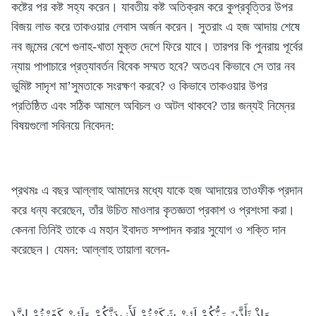
কষ্টের পর কষ্ট সহ্য করেন। যাবতীয় কষ্ট অতিক্রম করে কুপ্রবৃত্তির উপর
বিজয় লাভ করে তাকওয়ার লেবাস অর্জন করেন। সুতরাং এ হজ আদায় শেষে
নব জন্মের বেশে গুনাহ-খাতা মুক্ত দেশে ফিরে যাবে। তারপর কি পুনরায় পূর্বের
ন্যায় পাপাচারে প্রত্যাবর্তন বিবেক সম্মত হবে? অতএব কিভাবে সে তার নব
ভুমিষ্ট সাদৃশ মা’সুমতাকে সংরক্ষণ করবে? ও কিভাবে তাকওয়ার উপর
প্রতিষ্ঠিত এবং সঠিক আমলে অবিচল ও অটল থাকবে? তার জন্যই নিম্নের
বিষয়গুলো সবিনয়ে নিবেদন:
প্রথমঃ এ বছর আল্লাহ আমাদের মধ্যে যাকে হজ আদায়ের তাওফীক প্রদান
করে ধন্য করেছেন, তাঁর উচিত মাওলার কৃতজ্ঞতা প্রকাশ ও প্রশংসা করা।
কেননা তিনিই তাকে এ মহান ইবাদত সম্পাদন করার সুযোগ ও শক্তি দান
করেছেন। যেমন: আল্লাহ তায়ালা বলেন-
)وَإِذْ تَأَذَّنَ رَبُّكُمْ لَئِنْ شَكَرْتُمْ لَأَزِيدَنَّكُمْ وَلَئِنْ كَفَرْتُمْ إِنَّ