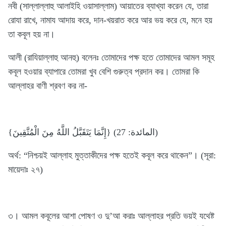
নবী (সাল্লাল্লাহু আলাইহি ওয়াসাল্লাম) আয়াতের ব্যাখ্যা করেন যে, তারা
রোযা রাখে, নামায আদায় করে, দান-খয়রাত করে আর ভয় করে যে, মনে হয়
তা কবূল হয় না।
আলী (রাযিয়াল্লাহু আনহু) বলেনঃ তোমাদের পক্ষ হতে তোমাদের আমল সমূহ
কবূল হওয়ার ব্যাপারে তোমরা খুব বেশি গুরুত্ব প্রদান কর। তোমরা কি
আল্লাহর বাণী শ্রবণ কর না-
{إِنَّمَا يَتَقَبَّلُ اللَّهُ مِنَ الْمُتَّقِينَ} (المائدة: 27)
অর্থ: “নিশ্চয়ই আল্লাহ মুত্তাকীদের পক্ষ হতেই কবূল করে থাকেন”। (সূরা:
মায়েদাঃ ২৭)
৩। আমল কবূলের আশা পোষণ ও দু’আ করাঃ আল্লাহর প্রতি ভয়ই যথেষ্ট