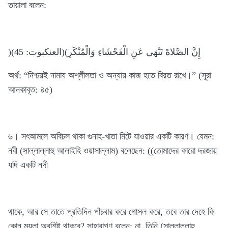
তায়ালা বলেন:
)إِنَّ الصَّلاةَ تَنْهَى عَنِ الْفَحْشَاءِ وَالْمُنْكَرِ)(العنكبوت: 45)
অর্থ: “নিশ্চয়ই নামায অশ্লীলতা ও অন্যায় কাজ হতে বিরত রাখে।” (সূরা
আনকাবূত: ৪৫)
৬। সৎআমলে অবিচল থাকা গুনাহ-খাতা মিটে যাওয়ার একটি কারণ। যেমন:
নবী (সাল্লাল্লাহু আলাইহি ওয়াসাল্লাম) বলেছেন: ((তোমাদের কারো দরজায়
যদি একটি নদী
থাকে, আর সে তাতে প্রতিদিন পাঁচবার করে গোসল করে, তবে তার দেহে কি
কোন ময়লা অবশিষ্ট থাকবে? সাহাবাগণ বলেন: না, তিনি (সাল্লাল্লাহু