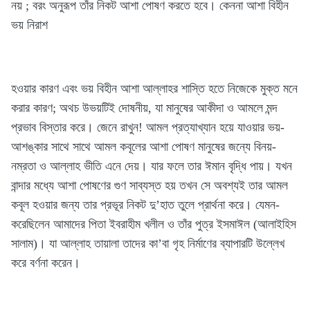
নয় ; বরং অনুরূপ তাঁর নিকট আশা পোষণ করতে হবে। কেননা আশা বিহীন
ভয় নিরাশ
হওয়ার কারণ এবং ভয় বিহীন আশা আল্লাহর শাস্তি হতে নিজেকে মুক্ত মনে
করার কারণ; অথচ উভয়টিই দোষনীয়, যা মানুষের আকীদা ও আমলে মন্দ
প্রভাব বিস্তার করে। জেনে রাখুন! আমল প্রত্যাখ্যান হয়ে যাওয়ার ভয়-
আশঙ্কার সাথে সাথে আমল কবূলের আশা পোষণ মানুষের জন্যে বিনয়-
নম্রতা ও আল্লাহ ভীতি এনে দেয়। যার ফলে তার ঈমান বৃদ্ধি পায়। যখন
বান্দার মধ্যে আশা পোষণের গুণ সাব্যস্ত হয় তখন সে অবশ্যই তার আমল
কবূল হওয়ার জন্য তার প্রভূর নিকট দু’হাত তুলে প্রার্থনা করে। যেমন-
করেছিলেন আমাদের পিতা ইবরাহীম খলীল ও তাঁর পুত্র ইসমাঈল (আলাইহিস
সালাম)। যা আল্লাহ তায়ালা তাদের কা’বা গৃহ নির্মাণের ব্যাপারটি উল্লেখ
করে বর্ণনা করেন।