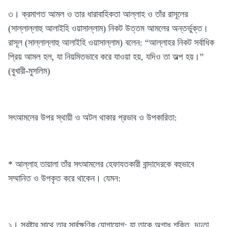
৩। ক্রমাগত আমল ও তার ধারাবাহিকতা আল্লাহ ও তাঁর রাসূলের
(সাল্লাল্লাহু আলাইহি ওয়াসাল্লাম) নিকট উত্তম আমলের অন্তর্ভুক্ত।
রাসূল (সাল্লাল্লাহু আলাইহি ওয়াসাল্লাম) বলেন: “আল্লাহর নিকট সর্বাধিক
প্রিয় আমল হল, যা নিয়মিতভাবে করে যাওয়া হয়, যদিও তা অল্প হয়।”
(বুখারী-মুসলিম)
সৎআমলের উপর স্থায়ী ও অটল থাকার প্রভাব ও উপকারিতা:
* আল্লাহ তায়ালা তাঁর সৎআমলের হেফাযতকারী বান্দাদেরকে বহুভাবে
সম্মানিত ও উপকৃত করে থাকেন। যেমন:
১। স্রষ্টার সাথে তার সার্বক্ষণিক যোগাযোগ; যা তাকে অগাধ শক্তি, দৃঢ়তা,