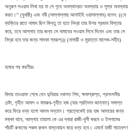
অনুরূপ সওয়াব লিখা হয় যা সে গৃহে অবস্থানরত অবস্থায় ও সুস্থ অবস্থায়
করত।” (বুখারী) এবং নবী (সাল্লাল্লাহু আলাইহি ওয়াসাল্লাম) বলেন: ((যে
ব্যক্তির রাতে নামায ছিল কিন্তু তা হতে নিদ্রা তার উপর প্রভাব বিস্তার
করে, তবে আল্লাহ তার জন্য সে নামাযের সওয়াব লিখে দিবেন এবং তার সে
নিদ্রা হবে তার জন্য সাদকা স্বরূপ))| (নাসায়ী ও মুয়াত্তা মালেক-সহীহ)
হজের পর করণীয়ঃ
বিদায় তাওয়াফ শেষে যেন দুনিয়ায় নবাগত শিশু, ক্ষমাপ্রাপ্ত, প্রশংসনীয়
চেষ্টা, গৃহীত আমল ও মাবরুর-গৃহীত হজ (যার প্রতিদান জান্নাত) সমাপ্ত
করে ফিরে ধন্য হলো আদম সন্তান। প্রত্যেকেই চায় হজ আদায়ের জন্য
মক্কা যাবে, আল্লাহ তায়ালা কে এর দ্বারা রাজী-খুশী করবে ও ইসলামের
পাঁচটি রুকনের পঞ্চম রুকন বাস্তবায়ন করে ধন্য হবে। এমর্মে হাজী সাহেবগণ