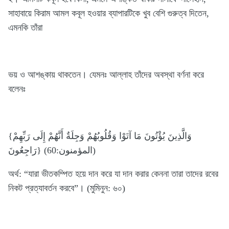
সাহাবায়ে কিরাম আমল কবূল হওয়ার ব্যাপারটিকে খুব বেশি গুরুত্ব দিতেন,
এমনকি তাঁরা
ভয় ও আশঙ্কায় থাকতেন। যেমনঃ আল্লাহ তাঁদের অবস্থা বর্ণনা করে
বলেনঃ
{وَالَّذِينَ يُؤْتُونَ مَا آتَوْا وَقُلُوبُهُمْ وَجِلَةٌ أَنَّهُمْ إِلَى رَبِّهِمْ
رَاجِعُونَ} (المؤمنون:60)
অর্থ: “যারা ভীতকম্পিত হয়ে দান করে যা দান করার কেননা তারা তাদের রবের
নিকট প্রত্যাবর্তন করবে”। (মুমিনুন: ৬০)