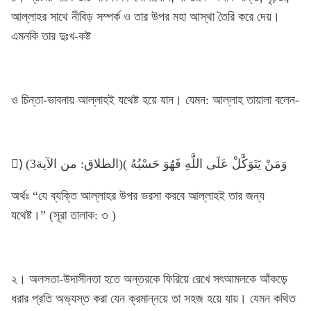
আল্লাহর সাথে নীবিড় সম্পর্ক ও তার উপর মহা আস্থা তৈরি করে দেয়।
এমনকি তার দুঃখ-কষ্ট
ও চিন্তা-ভাবনায় আল্লাহই যথেষ্ট হয়ে যান। যেমন: আল্লাহ তায়ালা বলেন-
)ُ وَمَنْ يَتَوَكَّلْ عَلَى اللَّهِ فَهُوَ حَسْبُهُ )(الطلاق: من الآية3)
অর্থঃ “যে ব্যক্তি আল্লাহর উপর ভরসা করবে আল্লাহই তার জন্য
যথেষ্ট।” (সূরা তালাক: ৩ )
২। অলসতা-উদাসীনতা হতে অন্তরকে ফিরিয়ে রেখে সৎআমলকে আঁকড়ে
ধরার প্রতি অভ্যস্ত করা যেন ক্রমান্নয়ে তা সহজ হয়ে যায়। যেমন কথিত