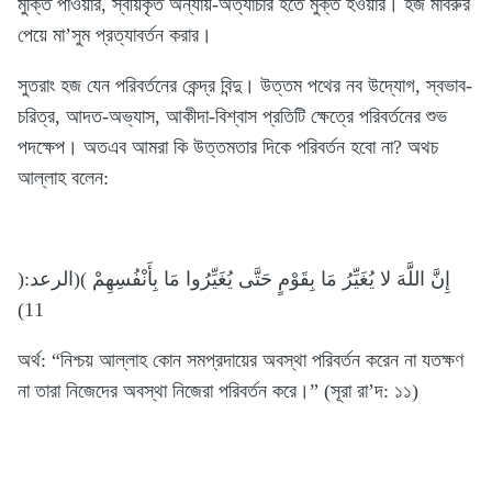
মুক্তি পাওয়ার, স্বীয়কৃত অন্যায়-অত্যাচার হতে মুক্ত হওয়ার। হজ মাবরুর
পেয়ে মা’সুম প্রত্যাবর্তন করার।
সুতরাং হজ যেন পরিবর্তনের কেন্দ্র বিন্দু। উত্তম পথের নব উদ্যোগ, স্বভাব-
চরিত্র, আদত-অভ্যাস, আকীদা-বিশ্বাস প্রতিটি ক্ষেত্রে পরিবর্তনের শুভ
পদক্ষেপ। অতএব আমরা কি উত্তমতার দিকে পরিবর্তন হবো না? অথচ
আল্লাহ বলেন:
)إِنَّ اللَّهَ لا يُغَيِّرُ مَا بِقَوْمٍ حَتَّى يُغَيِّرُوا مَا بِأَنْفُسِهِمْ )(الرعد:
11)
অর্থ: “নিশ্চয় আল্লাহ কোন সমপ্রদায়ের অবস্থা পরিবর্তন করেন না যতক্ষণ
না তারা নিজেদের অবস্থা নিজেরা পরিবর্তন করে।” (সূরা রা’দ: ১১)