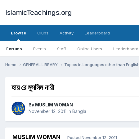
IslamicTeachings.org
Browse
Clubs
Activity
Leaderboard
Forums
Events
Staff
Online Users
Leaderboard
Home
GENERAL LIBRARY
Topics in Languages other than Englis
হায় রে মুসলিম নারী
By
MUSLIM WOMAN
November 12, 2011
in
Bangla
MUSLIM WOMAN
Posted
November 12, 2011