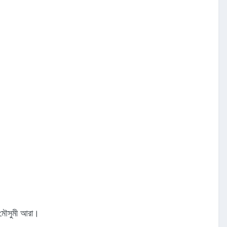
ী মৌসুমী আরা।