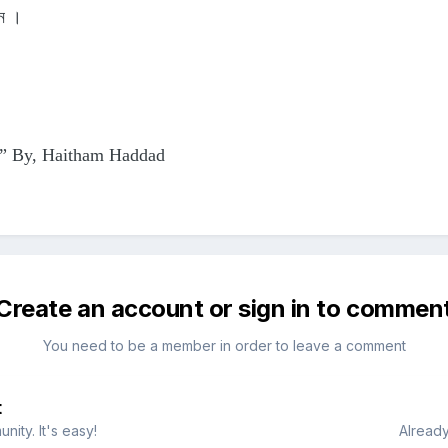
ীন ।
ail” By, Haitham Haddad
Create an account or sign in to commen
You need to be a member in order to leave a comment
t
ity. It's easy!
Already