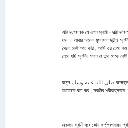
এটা দু:খজনক যে এখন স্বামী - স্ত্রী দু’
যান । আবার অনেক মুসলমান স্ত্রীও স্বাম
থেকে বেশী আয় করি ; আমি ওর চেয়ে কম 
মেয়ে যদি স্বামীর সমান বা তার থেকে বে
রাসুল صلى الله عليه وسلم বলেছেন , আল্লাহ ছাড়া আর কাউকে সিজদা করার অনুমতি থাকলে আমি স্ত্রীদের বলতাম স্বামীকে সিজদা করতে । কুরআনের একাধিক আয়াত ও বিভিন্ন হাদীসের
আলোকে বলা যায় , স্বামীর শরীয়াহসম্মত 
।
একজন স্বামী ঘরে কোন কর্তৃত্বপরায়ন প্রত