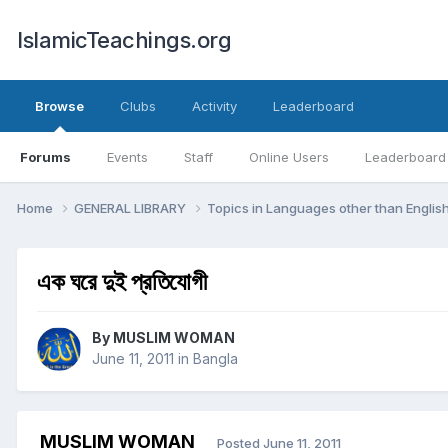
IslamicTeachings.org
Browse
Clubs
Activity
Leaderboard
Forums
Events
Staff
Online Users
Leaderboard
Home
GENERAL LIBRARY
Topics in Languages other than Englis
এক ঘরে দুই প্রতিযোগী
By
MUSLIM WOMAN
June 11, 2011
in
Bangla
MUSLIM WOMAN
Posted
June 11, 2011