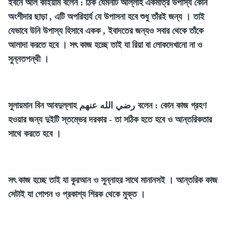
ইবনে আল কাইয়াম বলেন : ঠিক যেমনটি আল্লাহ একমাত্র উপাস্য কোন
অংশীদার ছাড়া , এটি অপরিহার্য যে উপাসনা হবে শুধু তাঁরই জন্য । তাই
যেভাবে উনি উপাস্য হিসাবে একক , ইবাদতের জন্যও সবার থেকে তাঁকে
আলাদা করতে হবে । সৎ কাজ হচ্ছে তাই যা রিয়া বা লোকদেখানো না ও
সুন্নতপন্থী ।
সুলায়মান বিন আবদুল্লাহ رضي الله عنهم বলেন : কোন কাজ গ্রহণ
হওয়ার জন্য দুইটি স্তম্ভের দরকার - তা সঠিক হতে হবে ও আন্তরিকতার
সাথে করতে হবে ।
সৎ কাজ হচ্ছে তাই যা কুরআন ও সুন্নাহর সাথে মানানসই । আন্তরিক কাজ
সেটাই যা গোপন ও প্রকাশ্য শিরক থেকে মুক্ত ।