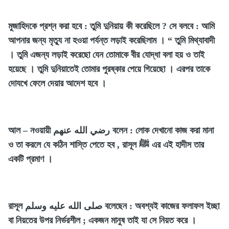
মুজাহিদকে প্রশ্ন করা হবে : তুমি দুনিয়ায় কী করেছিলে ? সে বলবে : আমি
আপনার জন্য মৃত্যু না হওয়া পর্যন্ত লড়াই করেছিলাম । “ তুমি মিথ্যাবাদী
। তুমি এজন্য লড়াই করেছো যেন তোমাকে বীর যোদ্ধা বলা হয় ও তাই
হয়েছে । তুমি দুনিয়াতেই তোমার পুরষ্কার পেয়ে গিয়েছো । এরপর তাকে
দোযখে ফেলে দেয়ার আদেশ হবে ।
আল – নওয়ায়ী رضي الله عنهم বলেন : লোক দেখানো কাজ করা মানা
ও তা করলে যে কঠিন শাস্তি পেতে হব , রাসূল ﷺ এর এই হাদীস তার
একটি প্রমাণ ।
রাসূল صلى الله عليه وسلم বলেছেন : অবশ্যই কাজের ফলাফল ইচ্ছা
বা নিয়তের উপর নির্ভরশীল ; একজন মানুষ তাই যা সে নিয়ত করে ।