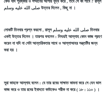
কেউ যদি পুরষ্কার ও সম্মানের আশায় যুদ্ধ করে , তবে সে কী পাবে ? রাসূল
صلى الله عليه وسلم উত্তর দিলেন , কিছু না ।
লোকটি তিনবার প্রশ্ন করলো , রাসূল صلى الله عليه وسلم তিনবার
একই উত্তর দিলেন । তারপর বললেন : নিশ্চয়ই আল্লাহ কোন কাজ গ্রহণ
করেন না যদি না সেটা আন্তরিকতার সাথে ও আল্লাআহর সন্ত্তষ্টির জন্য
করা হয় ।
সুরা কাহফে আল্লাহ বলেন : যে তার রবের সাক্ষাত কামনা করে সে যেন ভাল
কাজ করে ও তার রবের ইবাদতে কাউকেও শরীক না করে ( ১৮ : ১১০ ) ।