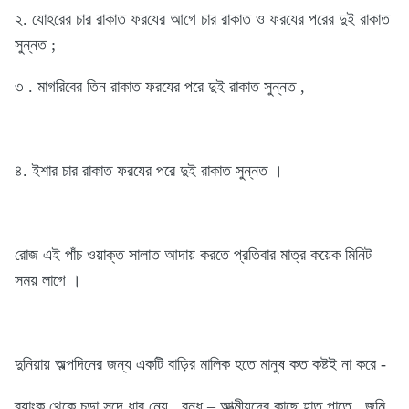
২. যোহরের চার রাকাত ফরযের আগে চার রাকাত ও ফরযের পরের দুই রাকাত
সুন্নত ;
৩ . মাগরিবের তিন রাকাত ফরযের পরে দুই রাকাত সুন্নত ,
৪. ইশার চার রাকাত ফরযের পরে দুই রাকাত সুন্নত ।
রোজ এই পাঁচ ওয়াক্ত সালাত আদায় করতে প্রতিবার মাত্র কয়েক মিনিট
সময় লাগে ।
দুনিয়ায় অল্পদিনের জন্য একটি বাড়ির মালিক হতে মানুষ কত কষ্টই না করে -
ব্যাংক থেকে চড়া সুদে ধার নেয় , বন্ধু – আত্মীয়দের কাছে হাত পাতে , জমি