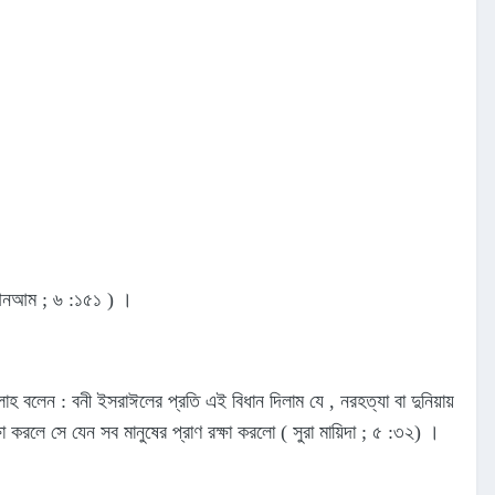
া আনআম ; ৬ :১৫‌১ ) ।
 বলেন : বনী ইসরাঈলের প্রতি এই বিধান দিলাম যে , নরহত্যা বা দুনিয়ায়
 করলে সে যেন সব মানুষের প্রাণ রক্ষা করলো ( সুরা মায়িদা ; ৫ :৩২) ।