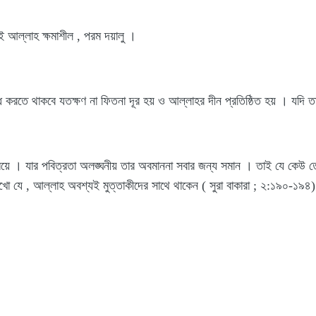
়ই আল্লাহ ক্ষমাশীল , পরম দয়ালু ।
ধ করতে থাকবে যতক্ষণ না ফিতনা দূর হয় ও আল্লাহর দীন প্রতিষ্ঠিত হয় । যদি
িময়ে । যার পবিত্রতা অলঙ্ঘনীয় তার অবমাননা সবার জন্য সমান । তাই যে 
ো যে , আল্লাহ অবশ্যই মুত্তাকীদের সাথে থাকেন ( সুরা বাকারা ; ২:১৯০-১৯৪