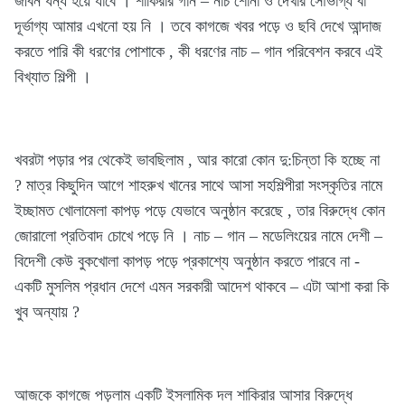
জীবন ধন্য হয়ে যাবে । শাকিরার গান – নাচ শোনা ও দেখার সৌভাগ্য বা
দূর্ভাগ্য আমার এখনো হয় নি । তবে কাগজে খবর পড়ে ও ছবি দেখে আন্দাজ
করতে পারি কী ধরণের পোশাকে , কী ধরণের নাচ – গান পরিবেশন করবে এই
বিখ্যাত শিল্পী ।
খবরটা পড়ার পর থেকেই ভাবছিলাম , আর কারো কোন দু:চিন্তা কি হচ্ছে না
? মাত্র কিছুদিন আগে শাহরুখ খানের সাথে আসা সহশিল্পীরা সংস্কৃতির নামে
ইচ্ছামত খোলামেলা কাপড় পড়ে যেভাবে অনুষ্ঠান করেছে , তার বিরুদ্ধে কোন
জোরালো প্রতিবাদ চোখে পড়ে নি । নাচ – গান – মডেলিংয়ের নামে দেশী –
বিদেশী কেউ বুকখোলা কাপড় পড়ে প্রকাশ্যে অনুষ্ঠান করতে পারবে না -
একটি মুসলিম প্রধান দেশে এমন সরকারী আদেশ থাকবে – এটা আশা করা কি
খুব অন্যায় ?
আজকে কাগজে পড়লাম একটি ইসলামিক দল শাকিরার আসার বিরুদ্ধে